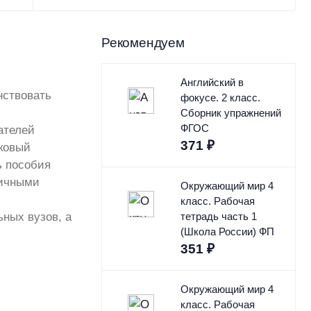
Рекомендуем
Английский в
нствовать
фокусе. 2 класс.
Сборник упражнений
ФГОС
ателей
371
₽
лковый
ь пособия
личными
Окружающий мир 4
класс. Рабочая
ьных вузов, а
тетрадь часть 1
(Школа России) ФП
351
₽
Окружающий мир 4
класс. Рабочая