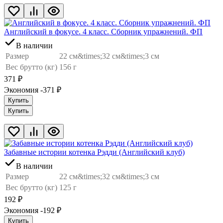
Английский в фокусе. 4 класс. Сборник упражнений. ФП
В наличии
Размер
22 см&times;32 см&times;3 см
Вес брутто (кг)
156 г
371
₽
Экономия -371
₽
Купить
Купить
Забавные истории котенка Рэдди (Английский клуб)
В наличии
Размер
22 см&times;32 см&times;3 см
Вес брутто (кг)
125 г
192
₽
Экономия -192
₽
Купить