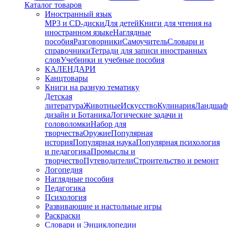
Каталог товаров
Иностранный язык
MP3 и CD-диски
Для детей
Книги для чтения на
иностранном языке
Наглядные
пособия
Разговорники
Самоучитель
Словари и
справочники
Тетради для записи иностранных
слов
Учебники и учебные пособия
КАЛЕНДАРИ
Канцтовары
Книги на разную тематику
Детская
литература
Животные
Искусство
Кулинария
Ландшаф
дизайн и Ботаника
Логические задачи и
головоломки
Набор для
творчества
Оружие
Популярная
история
Популярная наука
Популярная психология
и педагогика
Промыслы и
творчество
Путеводители
Строительство и ремонт
Логопедия
Наглядные пособия
Педагогика
Психология
Развивающие и настольные игры
Раскраски
Словари и Энциклопедии