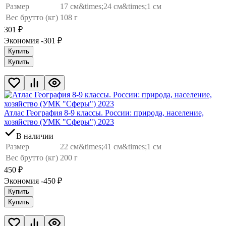
Размер
17 см&times;24 см&times;1 см
Вес брутто (кг)
108 г
301
₽
Экономия -301
₽
Купить
Купить
Атлас География 8-9 классы. России: природа, население,
хозяйство (УМК "Сферы") 2023
В наличии
Размер
22 см&times;41 см&times;1 см
Вес брутто (кг)
200 г
450
₽
Экономия -450
₽
Купить
Купить