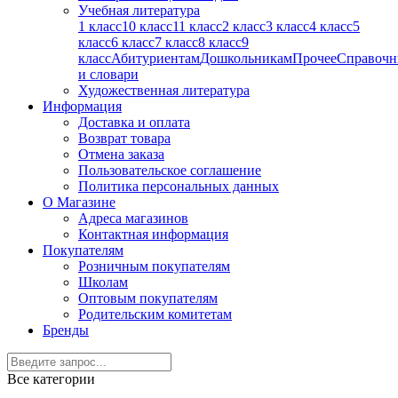
Учебная литература
1 класс
10 класс
11 класс
2 класс
3 класс
4 класс
5
класс
6 класс
7 класс
8 класс
9
класс
Абитуриентам
Дошкольникам
Прочее
Справочн
и словари
Художественная литература
Информация
Доставка и оплата
Возврат товара
Отмена заказа
Пользовательское соглашение
Политика персональных данных
О Магазине
Адреса магазинов
Контактная информация
Покупателям
Розничным покупателям
Школам
Оптовым покупателям
Родительским комитетам
Бренды
Все категории