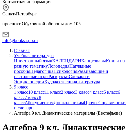
Контактная информация
Санкт-Петербург
проспект Обуховской обороны дом 105.
info@books-spb.ru
Главная
Учебная литература
Иностранный язык
КАЛЕНДАРИ
Канцтовары
Книги на
разную тематику
Логопедия
Наглядные
пособия
Педагогика
Психология
Развивающие и
настольные игры
Раскраски
Словари и
Энциклопедии
Художественная литература
9 класс
1 класс
10 класс
11 класс
2 класс
3 класс
4 класс
5 класс
6
класс
7 класс
8
класс
Абитуриентам
Дошкольникам
Прочее
Справочники
и словари
Алгебра 9 кл. Дидактические материалы (Евстафьева)
Алгебра 9 кл. Дидактические