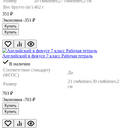
Размер
20 см&times;27 см&times;2 см
Вес брутто (кг)
462 г
351
₽
Экономия -351
₽
Купить
Купить
Английский в фокусе 7 класс Рабочая тетрадь
В наличии
Соответствие стандарту
Да
(ФГОС)
21 см&times;30 см&times;2
Размер
см
703
₽
Экономия -703
₽
Купить
Купить