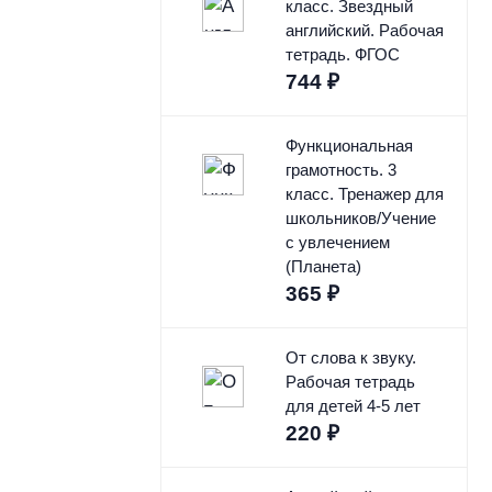
класс. Звездный
английский. Рабочая
тетрадь. ФГОС
744
₽
Функциональная
грамотность. 3
класс. Тренажер для
школьников/Учение
с увлечением
(Планета)
365
₽
От слова к звуку.
Рабочая тетрадь
для детей 4-5 лет
220
₽