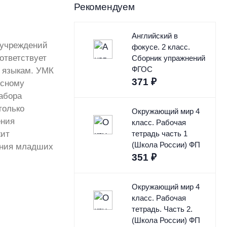
Рекомендуем
Английский в
 учреждений
фокусе. 2 класс.
ответствует
Сборник упражнений
ФГОС
м языкам. УМК
371
₽
исному
набора
только
Окружающий мир 4
ения
класс. Рабочая
жит
тетрадь часть 1
(Школа России) ФП
чения младших
351
₽
Окружающий мир 4
класс. Рабочая
тетрадь. Часть 2.
(Школа России) ФП