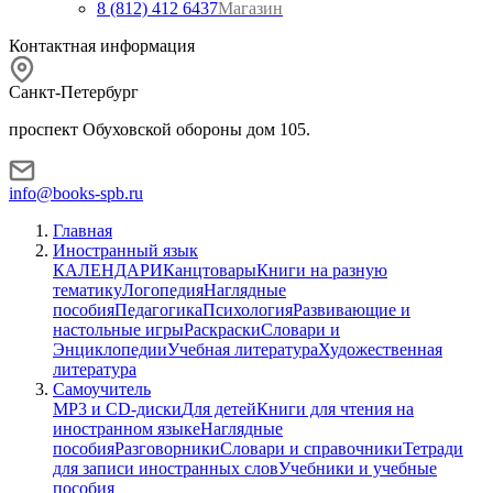
8 (812) 412 6437
Магазин
Контактная информация
Санкт-Петербург
проспект Обуховской обороны дом 105.
info@books-spb.ru
Главная
Иностранный язык
КАЛЕНДАРИ
Канцтовары
Книги на разную
тематику
Логопедия
Наглядные
пособия
Педагогика
Психология
Развивающие и
настольные игры
Раскраски
Словари и
Энциклопедии
Учебная литература
Художественная
литература
Самоучитель
MP3 и CD-диски
Для детей
Книги для чтения на
иностранном языке
Наглядные
пособия
Разговорники
Словари и справочники
Тетради
для записи иностранных слов
Учебники и учебные
пособия