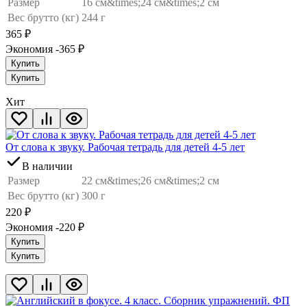
Размер
16 см&times;24 см&times;2 см
Вес брутто (кг)
244 г
365
₽
Экономия -365
₽
Купить
Купить
Хит
От слова к звуку. Рабочая тетрадь для детей 4-5 лет
В наличии
Размер
22 см&times;26 см&times;2 см
Вес брутто (кг)
300 г
220
₽
Экономия -220
₽
Купить
Купить