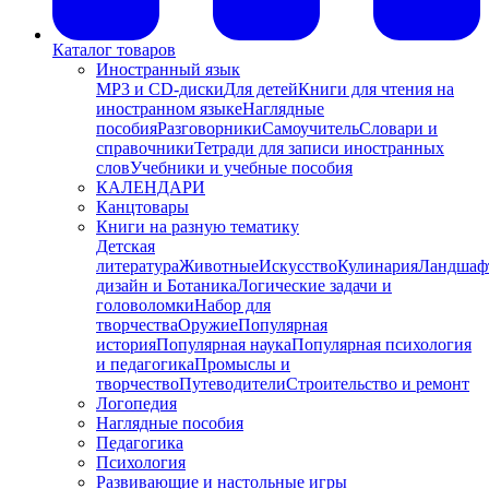
Каталог товаров
Иностранный язык
MP3 и CD-диски
Для детей
Книги для чтения на
иностранном языке
Наглядные
пособия
Разговорники
Самоучитель
Словари и
справочники
Тетради для записи иностранных
слов
Учебники и учебные пособия
КАЛЕНДАРИ
Канцтовары
Книги на разную тематику
Детская
литература
Животные
Искусство
Кулинария
Ландшаф
дизайн и Ботаника
Логические задачи и
головоломки
Набор для
творчества
Оружие
Популярная
история
Популярная наука
Популярная психология
и педагогика
Промыслы и
творчество
Путеводители
Строительство и ремонт
Логопедия
Наглядные пособия
Педагогика
Психология
Развивающие и настольные игры