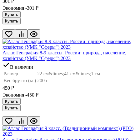
301
₽
Экономия -301
₽
Купить
Купить
Атлас География 8-9 классы. России: природа, население,
хозяйство (УМК "Сферы") 2023
В наличии
Размер
22 см&times;41 см&times;1 см
Вес брутто (кг)
200 г
450
₽
Экономия -450
₽
Купить
Купить
Атлас География 9 класс. (Традиционный комплект) (РГО)