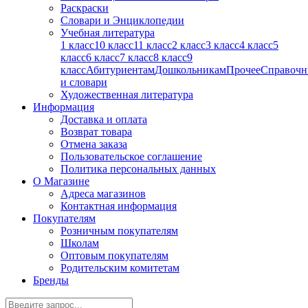
Раскраски
Словари и Энциклопедии
Учебная литература
1 класс
10 класс
11 класс
2 класс
3 класс
4 класс
5
класс
6 класс
7 класс
8 класс
9
класс
Абитуриентам
Дошкольникам
Прочее
Справочн
и словари
Художественная литература
Информация
Доставка и оплата
Возврат товара
Отмена заказа
Пользовательское соглашение
Политика персональных данных
О Магазине
Адреса магазинов
Контактная информация
Покупателям
Розничным покупателям
Школам
Оптовым покупателям
Родительским комитетам
Бренды