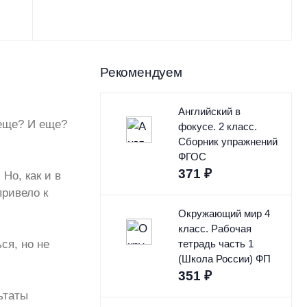
Рекомендуем
Английский в
 еще? И еще?
фокусе. 2 класс.
Сборник упражнений
ФГОС
371
₽
Но, как и в
привело к
Окружающий мир 4
класс. Рабочая
ся, но не
тетрадь часть 1
(Школа России) ФП
351
₽
ьтаты