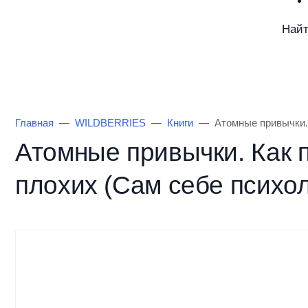
Най
Каталог товаров
Информация
О Маг
Главная
WILDBERRIES
Книги
Атомные привычки. 
Атомные привычки. Как 
плохих (Сам себе психоло