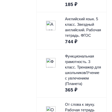
185
₽
Английский язык. 5
класс. Звездный
английский. Рабочая
тетрадь. ФГОС
744
₽
Функциональная
грамотность. 3
класс. Тренажер для
школьников/Учение
с увлечением
(Планета)
365
₽
От слова к звуку.
Рабочая тетрадь