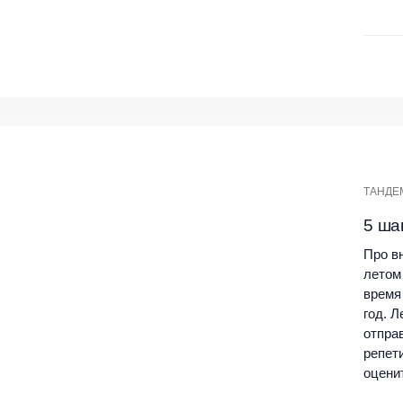
ТАНДЕ
5 ша
Про в
летом 
время
год. 
отпра
репети
оцени