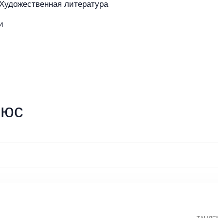
Художественная литература
и
азине
Покупателям
Бренды
люс