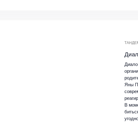
ТАНДЕ
Диал
Диало
орган
родит
Яны П
совре
реаги
В мом
биться
угодно