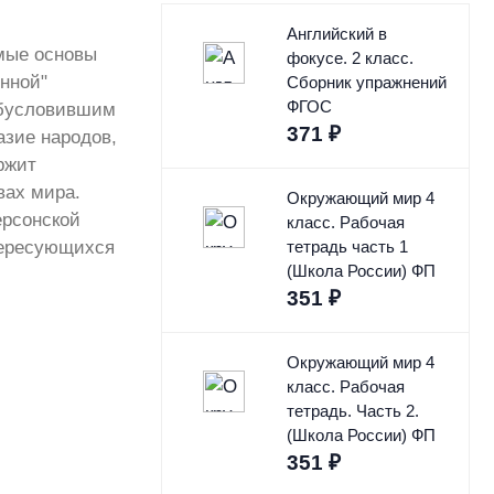
Английский в
мые основы
фокусе. 2 класс.
нной"
Сборник упражнений
ФГОС
обусловившим
371
₽
азие народов,
ржит
вах мира.
Окружающий мир 4
ерсонской
класс. Рабочая
нтересующихся
тетрадь часть 1
(Школа России) ФП
351
₽
Окружающий мир 4
класс. Рабочая
тетрадь. Часть 2.
(Школа России) ФП
351
₽