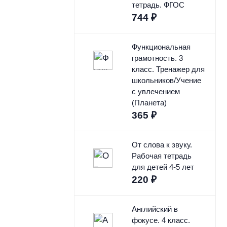
тетрадь. ФГОС
744
₽
Функциональная
грамотность. 3
класс. Тренажер для
школьников/Учение
с увлечением
(Планета)
365
₽
От слова к звуку.
Рабочая тетрадь
для детей 4-5 лет
220
₽
Английский в
фокусе. 4 класс.