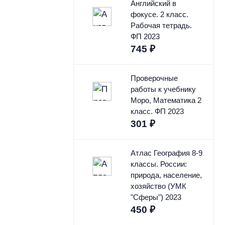
Английский в
фокусе. 2 класс.
Рабочая тетрадь.
ФП 2023
745
₽
Проверочные
работы к учебнику
Моро, Математика 2
класс. ФП 2023
301
₽
Атлас География 8-9
классы. России:
природа, население,
хозяйство (УМК
"Сферы") 2023
450
₽