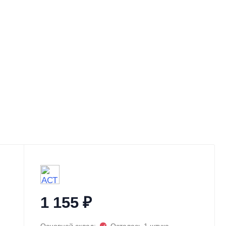
1 155
₽