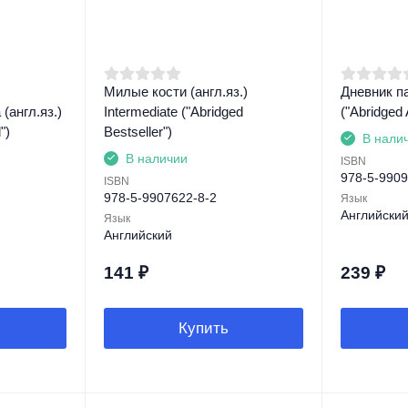
Милые кости (англ.яз.)
Дневник па
(англ.яз.)
Intermediate ("Abridged
("Abridged
")
Bestseller")
В нали
В наличии
ISBN
978-5-9909
ISBN
978-5-9907622-8-2
Язык
Английски
Язык
Английский
141
₽
239
₽
Купить