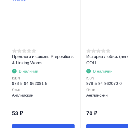
Предлоги и союзы. Prepositions
История любви. (англ
& Linking Words
СOLL
В наличии
В наличии
ISBN
ISBN
978-5-94-962091-5
978-5-94-962070-0
Язык
Язык
Английский
Английский
53
₽
70
₽