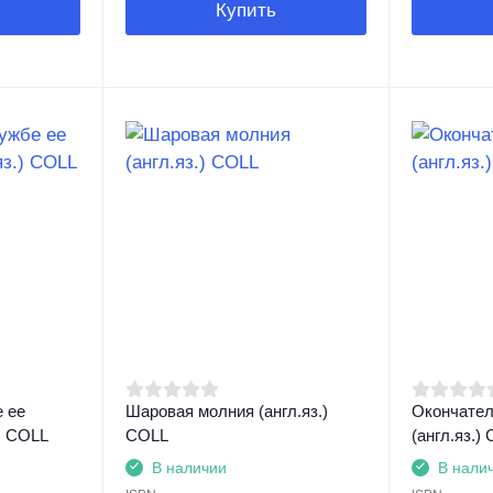
Купить
 ее
Шаровая молния (англ.яз.)
Окончател
) COLL
COLL
(англ.яз.)
В наличии
В нали