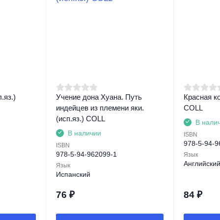
.яз.)
Учение дона Хуана. Путь
Красная ко
индейцев из племени яки.
СOLL
(исп.яз.) COLL
В нали
В наличии
ISBN
978-5-94-9
ISBN
978-5-94-962099-1
Язык
Английски
Язык
Испанский
76
₽
84
₽