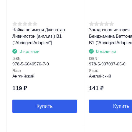
Чайка по имени Джонатан
Загадочная история
Ливингстон (англ.яз.) B1
Бенджамина Баттона 
("Abridged Adapted")
B1 ("Abridged Adapted
В наличии
В наличии
ISBN
ISBN
978-5-6040570-7-0
978-5-907097-05-6
Язык
Язык
Английский
Английский
119
₽
141
₽
Купить
Купить