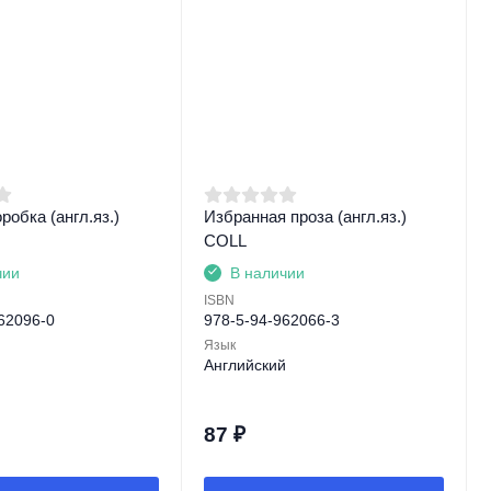
робка (англ.яз.)
Избранная проза (англ.яз.)
COLL
чии
В наличии
ISBN
62096-0
978-5-94-962066-3
Язык
й
Английский
87
₽