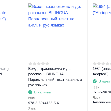
.яз.)
Вождь краснокожих и др.
1984 (англ.
ed
рассказы. BILINGUA.
Adapted")
Параллельный текст на англ. и
В нали
рус.языках
ISBN
978-5-9070
В наличии
Язык
ISBN
Английски
978-5-6044158-5-6
Язык