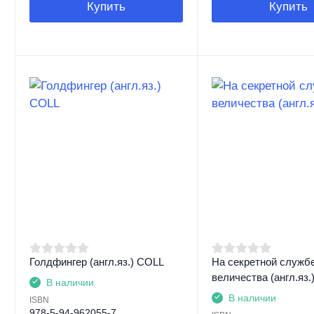
Купить
Купить
Голдфингер (англ.яз.) COLL
На секретной службе
величества (англ.яз.
В наличии
В наличии
ISBN
978-5-94-962055-7