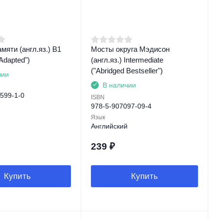
мяти (англ.яз.) B1
Мосты округа Мэдисон
 Adapted")
(англ.яз.) Intermediate
("Abridged Bestseller")
чии
В наличии
599-1-0
ISBN
978-5-907097-09-4
й
Язык
Английский
239
₽
Купить
Купить