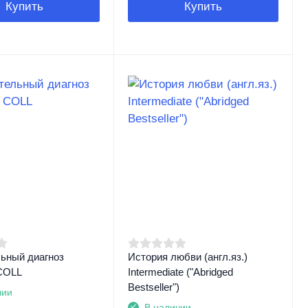
Купить
Купить
ьный диагноз
История любви (англ.яз.)
 СOLL
Intermediate ("Abridged
Bestseller")
чии
В наличии