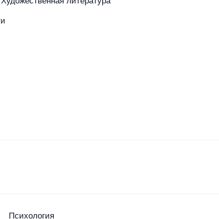
Художественная литература
ти
азине
Покупателям
Бренды
Психология