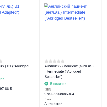
яз.) B1 ("Abridged
Английский пациент (англ.яз.)
Intermediate ("Abridged
Bestseller")
чии
В наличии
97-86-5
ISBN
978-5-9908085-8-4
й
Язык
Английский