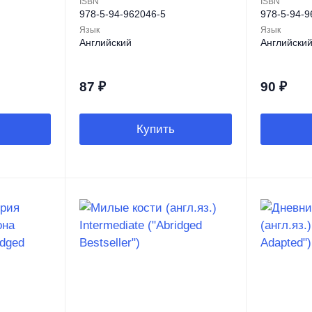
ISBN
ISBN
978-5-94-962046-5
978-5-94-9
Язык
Язык
Английский
Английски
87
₽
90
₽
Купить