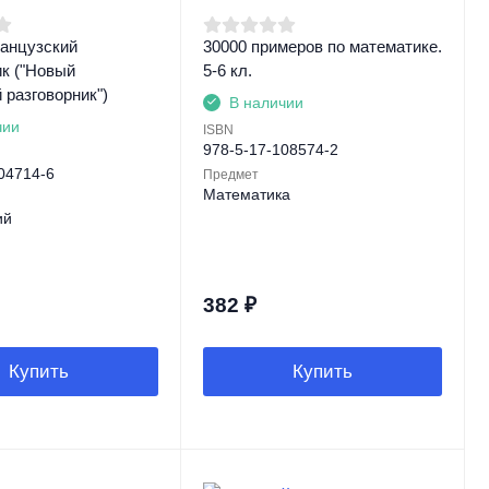
анцузский
30000 примеров по математике.
ик ("Новый
5-6 кл.
 разговорник")
В наличии
чии
ISBN
978-5-17-108574-2
04714-6
Предмет
Математика
ий
382
₽
Купить
Купить