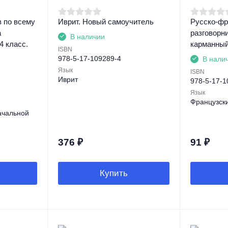
 по всему
Иврит. Новый самоучитель
Русско-фр
а
разговорн
В наличии
4 класс.
карманный
ISBN
978-5-17-109289-4
В нали
Язык
ISBN
Иврит
978-5-17-1
Язык
Французск
ачальной
376
₽
91
₽
Купить