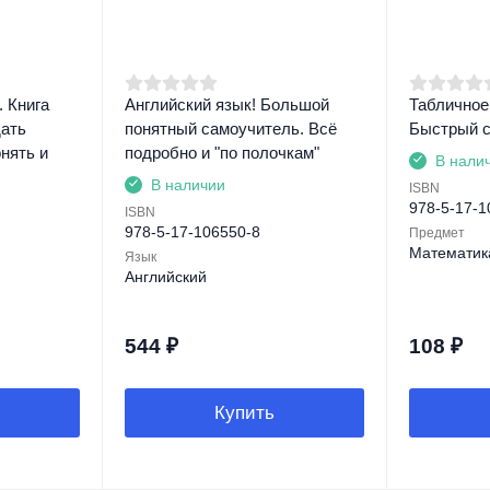
 Книга
Английский язык! Большой
Табличное
дать
понятный самоучитель. Всё
Быстрый сч
нять и
подробно и "по полочкам"
В нали
В наличии
ISBN
978-5-17-1
ISBN
978-5-17-106550-8
Предмет
Математик
Язык
Английский
544
₽
108
₽
Купить