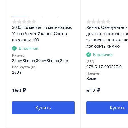
3000 примеров по математике.
Химия. Самоучитель.
Устный счет 2 класс Счет в
для тех, кто хочет с
пределах 100
экзамены, а также по
полюбить химию
В наличии
В наличии
Размер
22 см&times;30 см&times;2 см
ISBN
978-5-17-099227-0
Вес брутто (кг)
250 г
Предмет
Химия
160
₽
617
₽
Купить
Купить