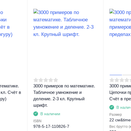
тематике.
3000 примеров по математике.
3000 прим
кл. Счёт в
Табличное умножение и
Цепочки пр
ру)
деление. 2-3 кл. Крупный
Счёт в пр
шрифт.
В нали
В наличии
Размер
22 см&time
ISBN
978-5-17-110826-7
Вес брутто (к