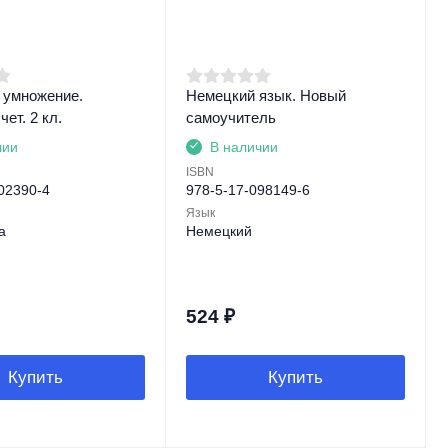
 умножение.
Немецкий язык. Новый
ет. 2 кл.
самоучитель
чии
В наличии
ISBN
02390-4
978-5-17-098149-6
Язык
а
Немецкий
524
₽
Купить
Купить