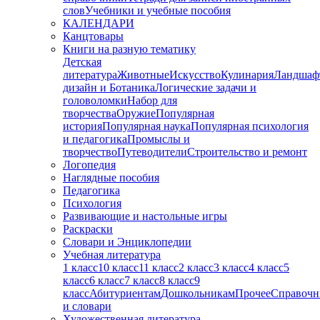
слов
Учебники и учебные пособия
КАЛЕНДАРИ
Канцтовары
Книги на разную тематику
Детская
литература
Животные
Искусство
Кулинария
Ландшаф
дизайн и Ботаника
Логические задачи и
головоломки
Набор для
творчества
Оружие
Популярная
история
Популярная наука
Популярная психология
и педагогика
Промыслы и
творчество
Путеводители
Строительство и ремонт
Логопедия
Наглядные пособия
Педагогика
Психология
Развивающие и настольные игры
Раскраски
Словари и Энциклопедии
Учебная литература
1 класс
10 класс
11 класс
2 класс
3 класс
4 класс
5
класс
6 класс
7 класс
8 класс
9
класс
Абитуриентам
Дошкольникам
Прочее
Справочн
и словари
Художественная литература