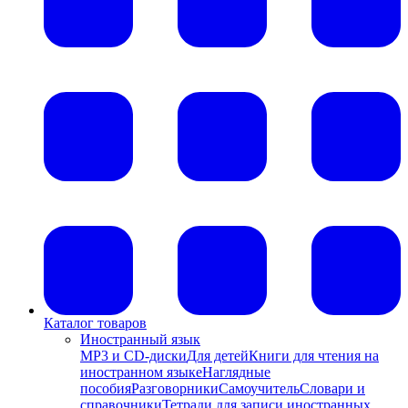
Каталог товаров
Иностранный язык
MP3 и CD-диски
Для детей
Книги для чтения на
иностранном языке
Наглядные
пособия
Разговорники
Самоучитель
Словари и
справочники
Тетради для записи иностранных