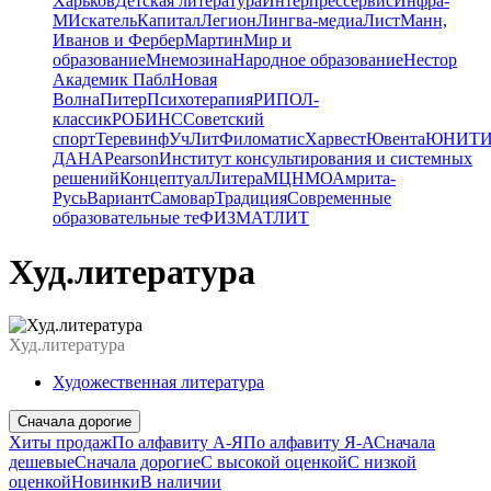
Харьков
Детская литература
Интерпрессервис
Инфра-
М
Искатель
Капитал
Легион
Лингва-медиа
Лист
Манн,
Иванов и Фербер
Мартин
Мир и
образование
Мнемозина
Народное образование
Нестор
Академик Пабл
Новая
Волна
Питер
Психотерапия
РИПОЛ-
классик
РОБИНС
Советский
спорт
Теревинф
УчЛит
Филоматис
Харвест
Ювента
ЮНИТИ
ДАНА
Pearson
Институт консультирования и системных
решений
Концептуал
Литера
МЦНМО
Амрита-
Русь
Вариант
Самовар
Традиция
Современные
образовательные те
ФИЗМАТЛИТ
Худ.литература
Худ.литература
Художественная литература
Сначала дорогие
Хиты продаж
По алфавиту А-Я
По алфавиту Я-А
Сначала
дешевые
Сначала дорогие
С высокой оценкой
С низкой
оценкой
Новинки
В наличии