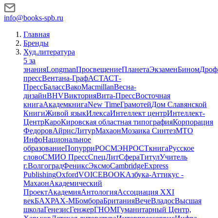
info@books-spb.ru
Главная
Бренды
Худ.литература
5 за
знания
Longman
Просвещение
Планета
Экзамен
Бином
Дроф
пресс
Вентана-Граф
АСТ
АСТ-
Пресс
Баласс
Вако
Macmillan
Весна-
дизайн
BHV
Виктория
Вита-Пресс
Восточная
книга
Академкнига
New Time
Грамотей
Дом Славянской
Книги
Живой язык
Илекса
Интеллект центр
Интеллект-
Центр
Каро
Кировская областная типография
Корпорация
Федоров
Айрис
Литур
Махаон
Мозаика Синтез
МТО
Инфо
Национальное
образование
Попурри
РОСМЭН
РОСТкнига
Русское
слово
СМИО Пресс
СпецЛит
Сфера
Титул
Учитель
г.Волгоград
Феникс
Эксмо
Cambridge
Express
Publishing
Oxford
VOICEBOOK
Азбука-Аттикус -
Махаон
Академический
Проект
Академия
Антология
Ассоциация XXI
век
БАХРАХ-М
Бомбора
Британия
Вече
Владос
Высшая
школа
Генезис
Генжер
ГНОМ
Гуманитарный Центр,