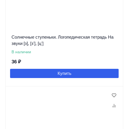
Солнечные ступеньки. Логопедическая тетрадь На
звуки [з], [з'], [ц']
В наличии
36
₽
Купить