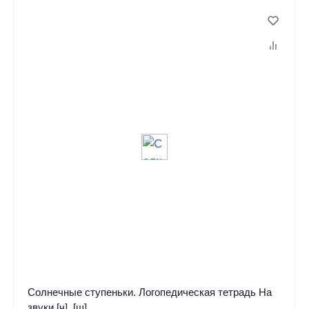
Солнечные ступеньки. Логопедическая тетрадь На
звуки [ч], [щ]