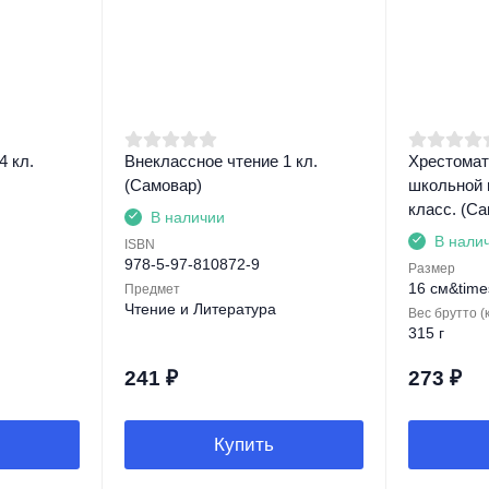
4 кл.
Внеклассное чтение 1 кл.
Хрестомат
(Самовар)
школьной 
класс. (С
В наличии
В нали
ISBN
978-5-97-810872-9
Размер
16 см&time
Предмет
Чтение и Литература
Вес брутто (к
315 г
241
₽
273
₽
Купить