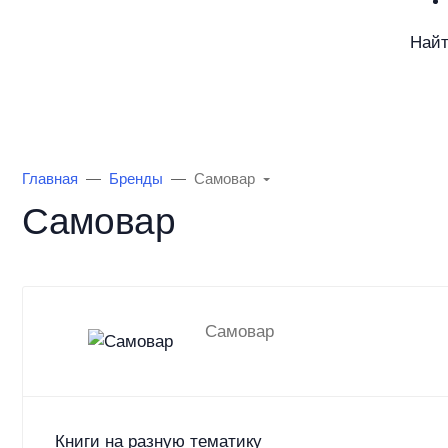
Най
Каталог товаров
Информация
О Маг
Главная
Бренды
Самовар
Самовар
Самовар
Книги на разную тематику