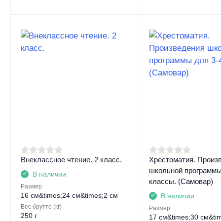
Внеклассное чтение. 2 класс.
Хрестоматия. Произ
школьной программы
В наличии
классы. (Самовар)
Размер
16 см&times;24 см&times;2 см
В наличии
Вес брутто (кг)
Размер
250 г
17 см&times;30 см&ti