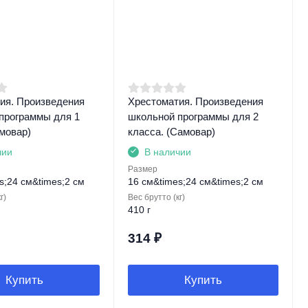
ия. Произведения
Хрестоматия. Произведения
программы для 1
школьной программы для 2
амовар)
класса. (Самовар)
чии
В наличии
Размер
s;24 см&times;2 см
16 см&times;24 см&times;2 см
г)
Вес брутто (кг)
410 г
314
₽
Купить
Купить