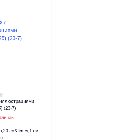
 иллюстрациями
) (23-7)
наличии
s;20 см&times;1 см
г)