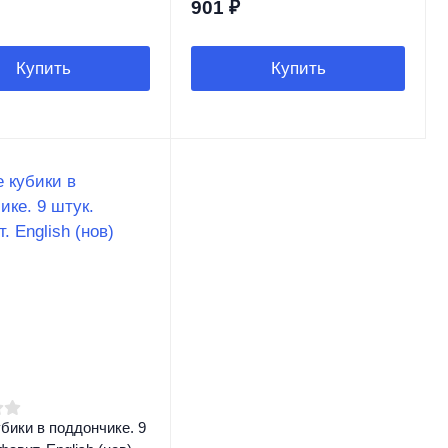
901
₽
Купить
Купить
бики в поддончике. 9