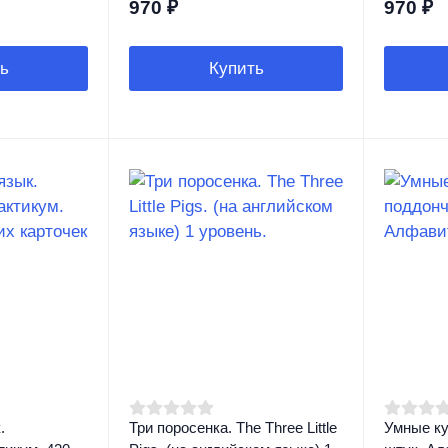
970
₽
970
₽
ь
Купить
.
Три поросенка. The Three Little
Умные ку