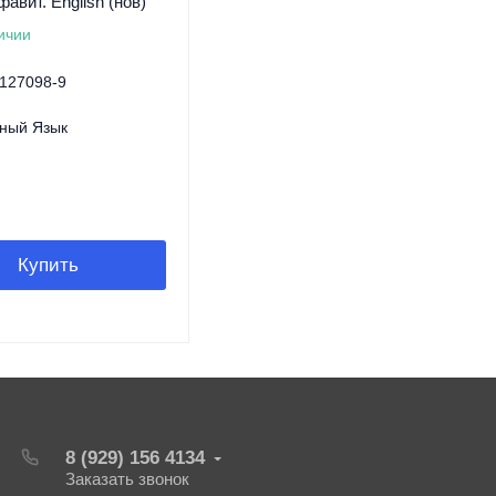
авит. English (нов)
ичии
-127098-9
ный Язык
Купить
8 (929) 156 4134
Заказать звонок