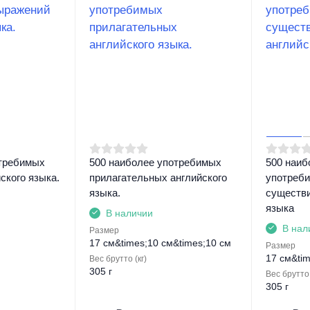
отребимых
500 наиболее употребимых
500 наиб
ского языка.
прилагательных английского
употреб
языка.
существи
языка
В наличии
В нал
Размер
17 см&times;10 см&times;10 см
Размер
17 см&tim
Вес брутто (кг)
305 г
Вес брутто 
305 г