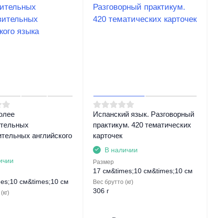
олее
Испанский язык. Разговорный
ительных
практикум. 420 тематических
тельных английского
карточек
В наличии
ичии
Размер
17 см&times;10 см&times;10 см
es;10 см&times;10 см
Вес брутто (кг)
306 г
(кг)