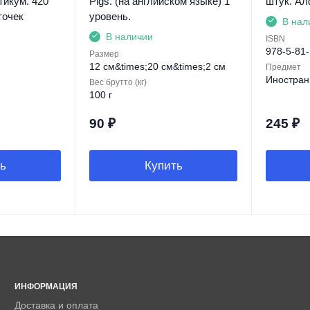
тикум. 420
Pigs. (на английском языке) 1
штук. Алф
точек
уровень.
В нал
В наличии
ISBN
978-5-81
Размер
12 см&times;20 см&times;2 см
Предмет
Иностран
Вес брутто (кг)
100 г
90
₽
245
₽
ь
Купить
ИНФОРМАЦИЯ
Доставка и оплата