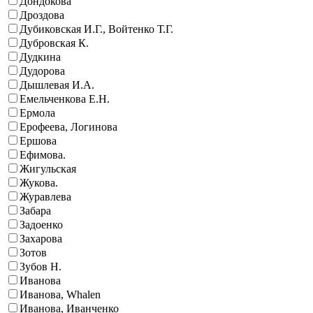
Дондокова
Дроздова
Дубиковская И.Г., Войтенко Т.Г.
Дубровская К.
Дудкина
Дудорова
Дышлевая И.А.
Емельченкова Е.Н.
Ермола
Ерофеева, Логинова
Ершова
Ефимова.
Жигульская
Жукова.
Журавлева
Забара
Задоенко
Захарова
Зотов
Зубов Н.
Иванова
Иванова, Whalen
Иванова, Иванченко