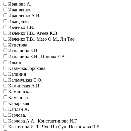
Иванова А.
Иванченко.
Иванченко А.И.
Иващенко
Ивченко Т.В.
Ивченко Т.В., Агеев К.В.
Ивченко Т.В., Мазо О.М., Ли Тао
Игнатова
Игнашина З.Н.
Игнашина З.Н., Попова Е.А.
Ильин
Казакова.Горохова
Калинин
Кальмуцкая С.О.
Каминская А.И.
Камионская
Камянова
Канарская
Каплан А.
Карлова.
Карлова А.А., Константинова И.Г.
Касаткина И.Л., Чун Ин Сун, Пентюхова В.Е.