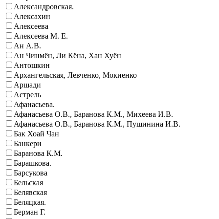
Александровская.
Алексахин
Алексеева
Алексеева М. Е.
Ан А.В.
Ан Чинмён, Ли Кёна, Хан Хуён
Антошкин
Архангельская, Левченко, Мокиенко
Аршади
Астрель
Афанасьева.
Афанасьева О.В., Баранова К.М., Михеева И.В.
Афанасьева О.В., Баранова К.М., Пушинина И.В.
Бак Хоай Чан
Банкери
Баранова К.М.
Барашкова.
Барсукова
Бельская
Белявская
Беляцкая.
Берман Г.