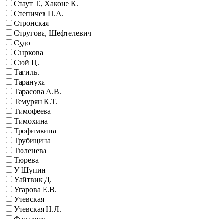
Стаут Т., Хаконе К.
Степичев П.А.
Стронская
Стругова, Шефтелевич
Судо
Сыркова
Сюй Ц.
Тагиль.
Тарануха
Тарасова А.В.
Темурян К.Т.
Тимофеева
Тимохина
Трофимкина
Трубицина
Тюленева
Тюрева
У Шупин
Уайтвик Д.
Угарова Е.В.
Утевская
Утевская Н.Л.
Фалалеев