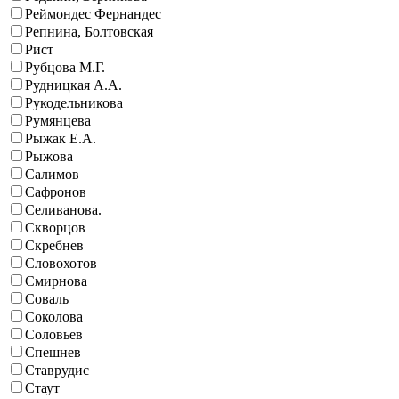
Реймондес Фернандес
Репнина, Болтовская
Рист
Рубцова М.Г.
Рудницкая А.А.
Рукодельникова
Румянцева
Рыжак Е.А.
Рыжова
Салимов
Сафронов
Селиванова.
Скворцов
Скребнев
Словохотов
Смирнова
Соваль
Соколова
Соловьев
Спешнев
Ставрудис
Стаут