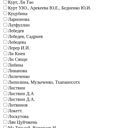
Курт, Ли Тао
Курт У.Ю., Арекеева Ю.Е., Бедненко Ю.И.
Куцубина
Ларионова
Латфуллин
Лебедев
Лебедев, Садриев
Лебедева
Лерер И.И.
Ли Киен
Ли Сяоци
Либина
Ливанова
Лиличенко
Липилина, Музыченко, Тхапаносотх
Листвин
Листвин Д.А
Листвин Д.А.
Литвинов
Локетт.
Лоскутова
Лян Цуйчжень
Ма Тяньюй, Воропаев Н.