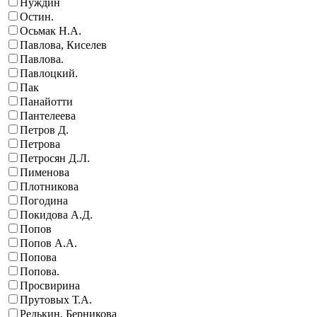
Нуждин
Остин.
Осьмак Н.А.
Павлова, Киселев
Павлова.
Павлоцкий.
Пак
Панайотти
Пантелеева
Петров Д.
Петрова
Петросян Д.Л.
Пименова
Плотникова
Погодина
Покидова А.Д.
Попов
Попов А.А.
Попова
Попова.
Просвирина
Прутовых Т.А.
Редькин, Берникова