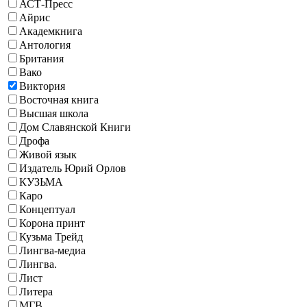
АСТ-Пресс
Айрис
Академкнига
Антология
Британия
Вако
Виктория
Восточная книга
Высшая школа
Дом Славянской Книги
Дрофа
Живой язык
Издатель Юрий Орлов
КУЗЬМА
Каро
Концептуал
Корона принт
Кузьма Трейд
Лингва-медиа
Лингва.
Лист
Литера
МГВ