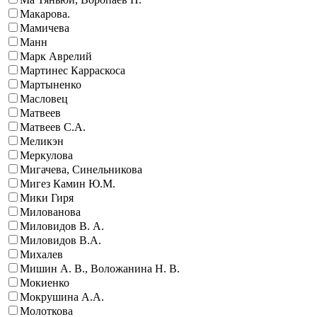
Макарова.
Мамичева
Манн
Марк Аврелий
Мартинес Карраскоса
Мартыненко
Масловец
Матвеев
Матвеев С.А.
Меликэн
Меркулова
Мигачева, Синельникова
Мигез Камин Ю.М.
Мики Гиря
Милованова
Миловидов В. А.
Миловидов В.А.
Михалев
Мишин А. В., Воложанина Н. В.
Мокиенко
Мокрушина А.А.
Молоткова