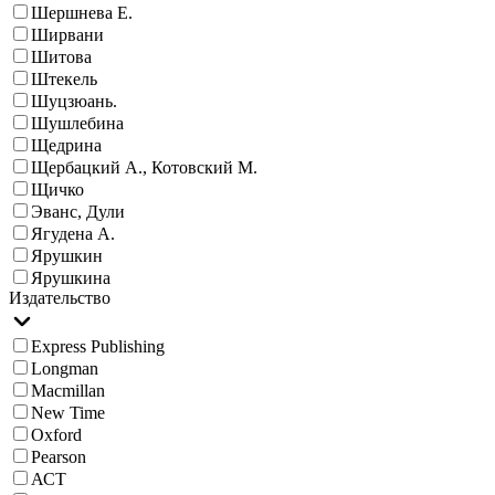
Шершнева Е.
Ширвани
Шитова
Штекель
Шуцзюань.
Шушлебина
Щедрина
Щербацкий А., Котовский М.
Щичко
Эванс, Дули
Ягудена А.
Ярушкин
Ярушкина
Издательство
Express Publishing
Longman
Macmillan
New Time
Oxford
Pearson
АСТ