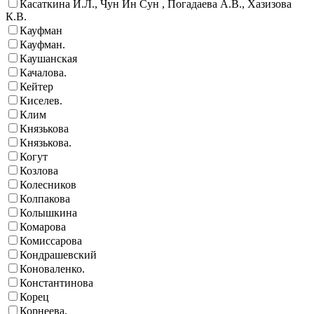
Касаткина И.Л., Чун Ин Сун , Погадаева А.В., Хазизова
К.В.
Кауфман
Кауфман.
Каушанская
Качалова.
Кейтер
Киселев.
Клим
Князькова
Князькова.
Когут
Козлова
Колесников
Колпакова
Колышкина
Комарова
Комиссарова
Кондрашевский
Коноваленко.
Константинова
Корец
Корнеева.