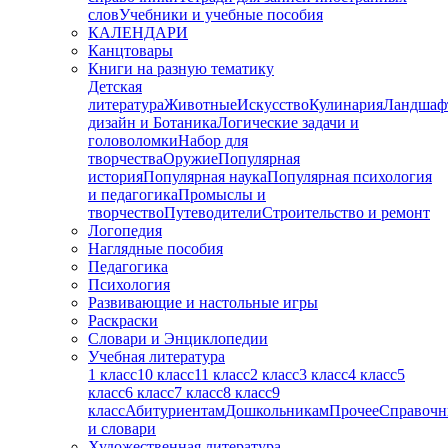
слов
Учебники и учебные пособия
КАЛЕНДАРИ
Канцтовары
Книги на разную тематику
Детская
литература
Животные
Искусство
Кулинария
Ландшаф
дизайн и Ботаника
Логические задачи и
головоломки
Набор для
творчества
Оружие
Популярная
история
Популярная наука
Популярная психология
и педагогика
Промыслы и
творчество
Путеводители
Строительство и ремонт
Логопедия
Наглядные пособия
Педагогика
Психология
Развивающие и настольные игры
Раскраски
Словари и Энциклопедии
Учебная литература
1 класс
10 класс
11 класс
2 класс
3 класс
4 класс
5
класс
6 класс
7 класс
8 класс
9
класс
Абитуриентам
Дошкольникам
Прочее
Справочн
и словари
Художественная литература