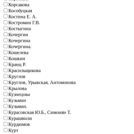
Корсакова
Кособуцкая
Костина Е. А.
Костромин Г.В.
Костыгина
Кочергин
Кочергина
Кочергина.
Кошелева
Кошкин
Кранц Р.
Красильщикова
Круглов
Круглов, Урывская, Антомонова
Крылова
Кузнецова
Кузьмин
Кузьмин.
Курасовская Ю.Б., Симонян Т.
Курашвили
Курдюмов
Курт