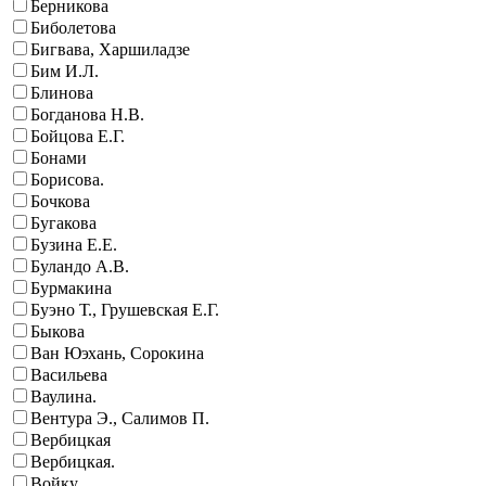
Берникова
Биболетова
Бигвава, Харшиладзе
Бим И.Л.
Блинова
Богданова Н.В.
Бойцова Е.Г.
Бонами
Борисова.
Бочкова
Бугакова
Бузина Е.Е.
Буландо А.В.
Бурмакина
Буэно Т., Грушевская Е.Г.
Быкова
Ван Юэхань, Сорокина
Васильева
Ваулина.
Вентура Э., Салимов П.
Вербицкая
Вербицкая.
Войку.