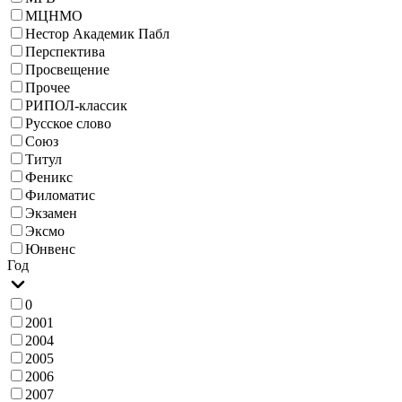
МЦНМО
Нестор Академик Пабл
Перспектива
Просвещение
Прочее
РИПОЛ-классик
Русское слово
Союз
Титул
Феникс
Филоматис
Экзамен
Эксмо
Юнвенс
Год
0
2001
2004
2005
2006
2007