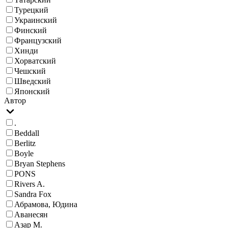
Турецкий
Украинский
Финский
Французский
Хинди
Хорватский
Чешский
Шведский
Японский
Автор
.
Beddall
Berlitz
Boyle
Bryan Stephens
PONS
Rivers A.
Sandra Fox
Абрамова, Юдина
Аванесян
Азар М.