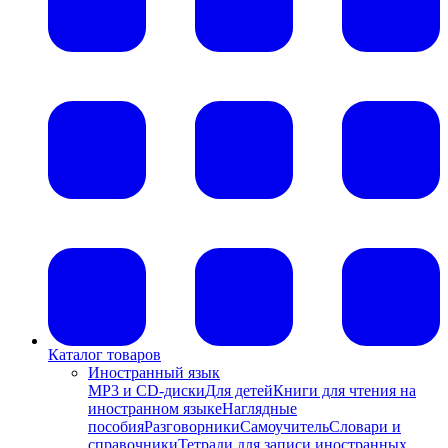
Каталог товаров
Иностранный язык
MP3 и CD-диски
Для детей
Книги для чтения на
иностранном языке
Наглядные
пособия
Разговорники
Самоучитель
Словари и
справочники
Тетради для записи иностранных