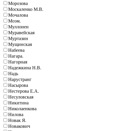
Морозова
Москаленко М.В.
Мочалова
Моэм.
Муллонен
Муравейская
Муртазин
Мущинская
Набеева
Нагара.
Нагорная
Надежкина Н.В.
Надь
Нарустранг
Насырова
Нестерова Е.А.
Несуловская
Никитина
Николаенкова
Нилова
Новак Я.
Новакович