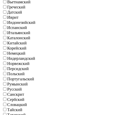
Вьетнамский
Греческий
Датский
Иврит
Индонезийский
Испанский
Итальянский
Каталонский
Китайский
Корейский
Немецкий
Нидерландский
Норвежский
Персидский
Польский
Португальский
Румынский
Русский
Санскрит
Сербский
Словацкий
Тайский
Татарский