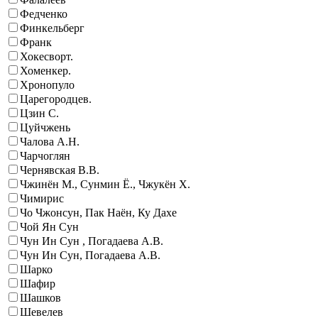
Федченко
Финкельберг
Франк
Хокесворт.
Хоменкер.
Хронопуло
Царегородцев.
Цзин С.
Цуйчжень
Чалова А.Н.
Чарчоглян
Чернявская В.В.
Чжинён М., Сунмин Ё., Чжукён Х.
Чимирис
Чо Чжонcун, Пак Наён, Ку Дахе
Чой Ян Сун
Чун Ин Сун , Погадаева А.В.
Чун Ин Сун, Погадаева А.В.
Шарко
Шафир
Шашков
Шевелев