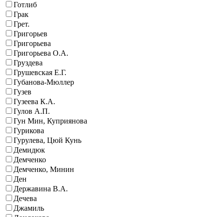
Готлиб
Грак
Грет.
Григорьев
Григорьева
Григорьева О.А.
Груздева
Грушевская Е.Г.
Губанова-Мюллер
Гузев
Гузеева К.А.
Гулов А.П.
Гун Мин, Куприянова
Гурикова
Гурулева, Цюй Кунь
Демидюк
Демченко
Демченко, Минин
Ден
Державина В.А.
Дечева
Джамиль