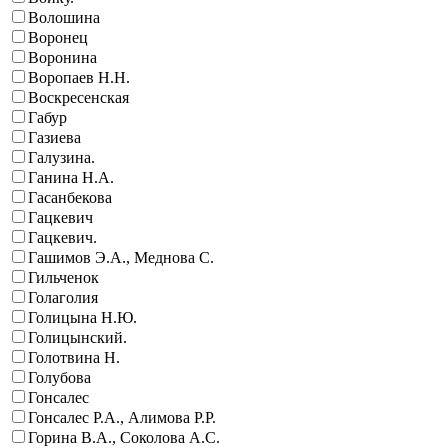
Волошина
Воронец
Воронина
Воропаев Н.Н.
Воскресенская
Габур
Газиева
Галузина.
Ганина Н.А.
Гасанбекова
Гацкевич
Гацкевич.
Гашимов Э.А., Меднова С.
Гильченок
Голаголия
Голицына Н.Ю.
Голицынский.
Голотвина Н.
Голубова
Гонсалес
Гонсалес Р.А., Алимова Р.Р.
Горина В.А., Соколова А.С.