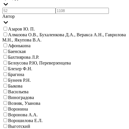
Автор
Азаров Ю. П.
Алмазова О.В., Бухаленкова Д.А., Веракса А.Н., Гаврилова
М.Н., Якупова В.А.
Афонькина
Баенская
Бахтиярова Л.Р.
Белоусова Р.Ю, Переверзенцева
Блехер Ф.Н.
Брагина
Бунеев Р.Н.
Быкова
Васильева
Виноградова
Возняк, Узанова
Воронина
Воронова А.А.
Ворошилова Е.Л.
Выготский