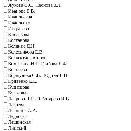
Жукова О.С., Леонова З.Л.
Иванова Е.В.
Ивановская
Иванченко
Истратова
Кислякова
Колганова
Колдина Д.Н.
Колесникова Е.В.
Коллектив авторов
Комратова Н.Г., Грибова Л.Ф.
Корнеева
Коршунова О.В., Юдина Т. Н.
Кривенко Е.Е.
Кузнецова
Кулькова
Лаврова Л.Н., Чеботарева И.В.
Лалаева
Левшина А.А.
Ледлофф
Лещинская
Липский