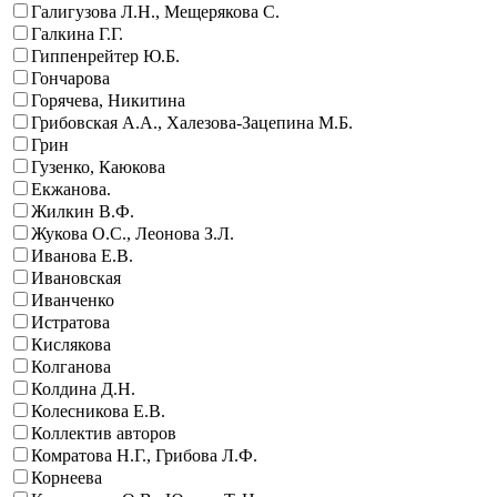
Галигузова Л.Н., Мещерякова С.
Галкина Г.Г.
Гиппенрейтер Ю.Б.
Гончарова
Горячева, Никитина
Грибовская А.А., Халезова-Зацепина М.Б.
Грин
Гузенко, Каюкова
Екжанова.
Жилкин В.Ф.
Жукова О.С., Леонова З.Л.
Иванова Е.В.
Ивановская
Иванченко
Истратова
Кислякова
Колганова
Колдина Д.Н.
Колесникова Е.В.
Коллектив авторов
Комратова Н.Г., Грибова Л.Ф.
Корнеева