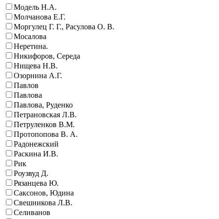
Модель Н.А.
Молчанова Е.Г.
Моргулец Г. Г., Расулова О. В.
Мосалова
Неретина.
Никифоров, Середа
Нищева Н.В.
Озорнина А.Г.
Павлов
Павлова
Павлова, Руденко
Петрановская Л.В.
Петруленков В.М.
Протопопова В. А.
Радонежский
Раскина И.В.
Рик
Роузвуд Д.
Рязанцева Ю.
Саксонов, Юдина
Свешникова Л.В.
Селиванов