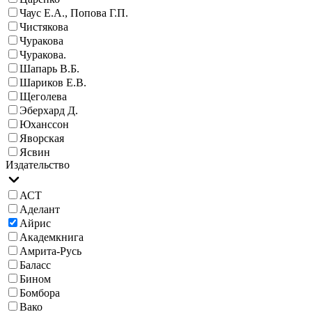
Чаус Е.А., Попова Г.П.
Чистякова
Чуракова
Чуракова.
Шапарь В.Б.
Шариков Е.В.
Щеголева
Эберхард Д.
Юханссон
Яворская
Ясвин
Издательство
АСТ
Аделант
Айрис
Академкнига
Амрита-Русь
Баласс
Бином
Бомбора
Вако