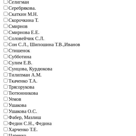
Селигман
Серебрякова.
Скаткин М.Н.
Скорочкина Т.
Смирнов
Смирнова Е.Е.
Соловейчик С.Л.
Сон С.Л., Шипошина Т.В.,Иванов
Стишенок
Субботина
Сулим Е.В.
Сунцова, Курдюкова
Тилипман А.М.
Ткаченко Т.А.
Трясорукова
Тютюнникова
Уемов
Ушакова
Ушакова О.С.
Фабер, Мазлиш
Федин С.Н., Федина
Харченко Т.Е.
Царенко