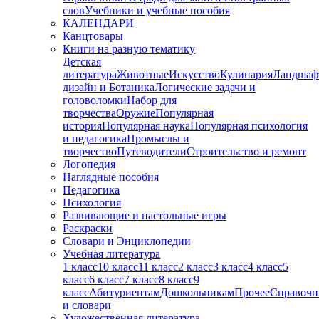
слов
Учебники и учебные пособия
КАЛЕНДАРИ
Канцтовары
Книги на разную тематику
Детская
литература
Животные
Искусство
Кулинария
Ландшаф
дизайн и Ботаника
Логические задачи и
головоломки
Набор для
творчества
Оружие
Популярная
история
Популярная наука
Популярная психология
и педагогика
Промыслы и
творчество
Путеводители
Строительство и ремонт
Логопедия
Наглядные пособия
Педагогика
Психология
Развивающие и настольные игры
Раскраски
Словари и Энциклопедии
Учебная литература
1 класс
10 класс
11 класс
2 класс
3 класс
4 класс
5
класс
6 класс
7 класс
8 класс
9
класс
Абитуриентам
Дошкольникам
Прочее
Справочн
и словари
Художественная литература