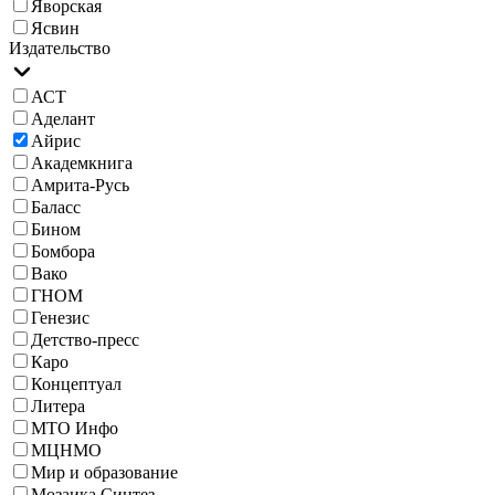
Яворская
Ясвин
Издательство
АСТ
Аделант
Айрис
Академкнига
Амрита-Русь
Баласс
Бином
Бомбора
Вако
ГНОМ
Генезис
Детство-пресс
Каро
Концептуал
Литера
МТО Инфо
МЦНМО
Мир и образование
Мозаика Синтез