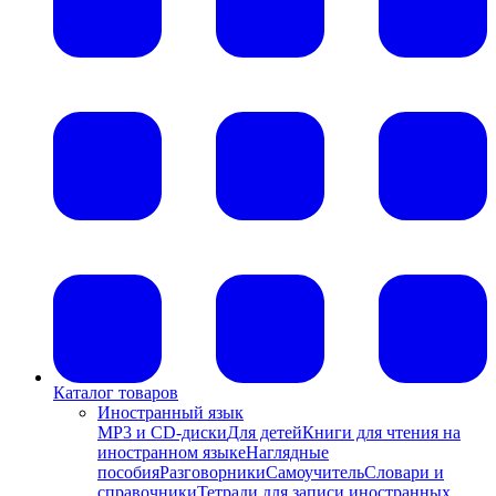
Каталог товаров
Иностранный язык
MP3 и CD-диски
Для детей
Книги для чтения на
иностранном языке
Наглядные
пособия
Разговорники
Самоучитель
Словари и
справочники
Тетради для записи иностранных