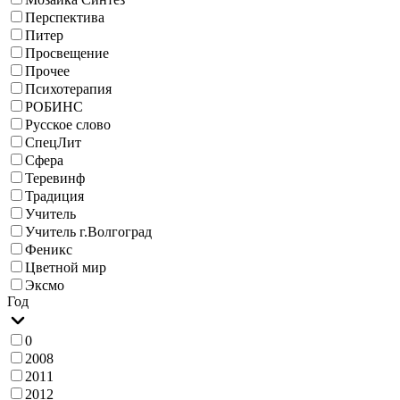
Перспектива
Питер
Просвещение
Прочее
Психотерапия
РОБИНС
Русское слово
СпецЛит
Сфера
Теревинф
Традиция
Учитель
Учитель г.Волгоград
Феникс
Цветной мир
Эксмо
Год
0
2008
2011
2012