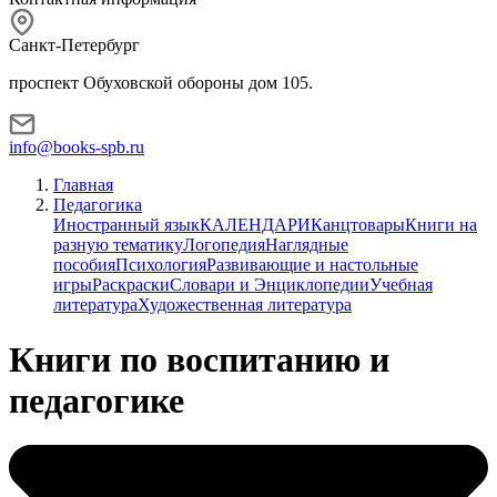
Санкт-Петербург
проспект Обуховской обороны дом 105.
info@books-spb.ru
Главная
Педагогика
Иностранный язык
КАЛЕНДАРИ
Канцтовары
Книги на
разную тематику
Логопедия
Наглядные
пособия
Психология
Развивающие и настольные
игры
Раскраски
Словари и Энциклопедии
Учебная
литература
Художественная литература
Книги по воспитанию и
педагогике