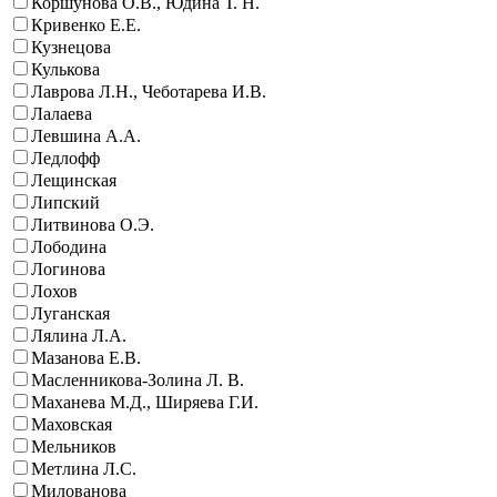
Коршунова О.В., Юдина Т. Н.
Кривенко Е.Е.
Кузнецова
Кулькова
Лаврова Л.Н., Чеботарева И.В.
Лалаева
Левшина А.А.
Ледлофф
Лещинская
Липский
Литвинова О.Э.
Лободина
Логинова
Лохов
Луганская
Лялина Л.А.
Мазанова Е.В.
Масленникова-Золина Л. В.
Маханева М.Д., Ширяева Г.И.
Маховская
Мельников
Метлина Л.С.
Милованова