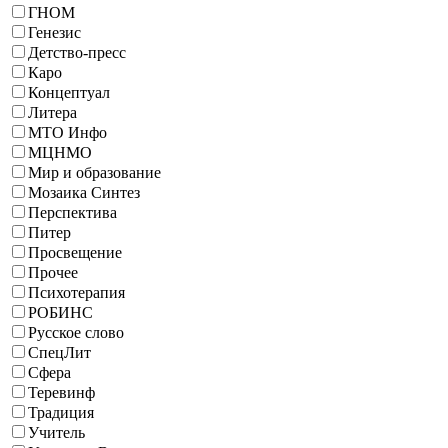
ГНОМ
Генезис
Детство-пресс
Каро
Концептуал
Литера
МТО Инфо
МЦНМО
Мир и образование
Мозаика Синтез
Перспектива
Питер
Просвещение
Прочее
Психотерапия
РОБИНС
Русское слово
СпецЛит
Сфера
Теревинф
Традиция
Учитель