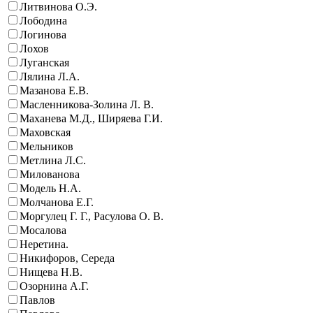
Литвинова О.Э.
Лободина
Логинова
Лохов
Луганская
Лялина Л.А.
Мазанова Е.В.
Масленникова-Золина Л. В.
Маханева М.Д., Ширяева Г.И.
Маховская
Мельников
Метлина Л.С.
Милованова
Модель Н.А.
Молчанова Е.Г.
Моргулец Г. Г., Расулова О. В.
Мосалова
Неретина.
Никифоров, Середа
Нищева Н.В.
Озорнина А.Г.
Павлов