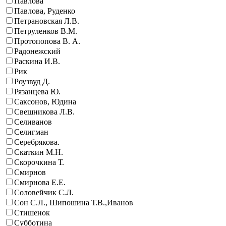
Павлова
Павлова, Руденко
Петрановская Л.В.
Петруленков В.М.
Протопопова В. А.
Радонежский
Раскина И.В.
Рик
Роузвуд Д.
Рязанцева Ю.
Саксонов, Юдина
Свешникова Л.В.
Селиванов
Селигман
Серебрякова.
Скаткин М.Н.
Скорочкина Т.
Смирнов
Смирнова Е.Е.
Соловейчик С.Л.
Сон С.Л., Шипошина Т.В.,Иванов
Стишенок
Субботина