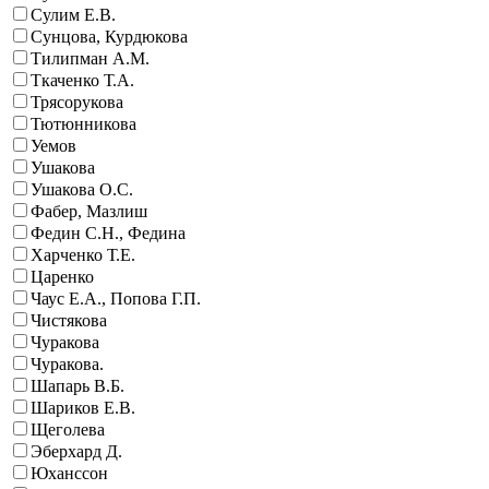
Сулим Е.В.
Сунцова, Курдюкова
Тилипман А.М.
Ткаченко Т.А.
Трясорукова
Тютюнникова
Уемов
Ушакова
Ушакова О.С.
Фабер, Мазлиш
Федин С.Н., Федина
Харченко Т.Е.
Царенко
Чаус Е.А., Попова Г.П.
Чистякова
Чуракова
Чуракова.
Шапарь В.Б.
Шариков Е.В.
Щеголева
Эберхард Д.
Юханссон