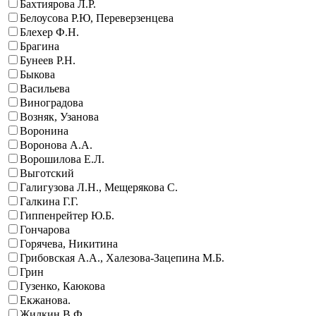
Бахтиярова Л.Р.
Белоусова Р.Ю, Переверзенцева
Блехер Ф.Н.
Брагина
Бунеев Р.Н.
Быкова
Васильева
Виноградова
Возняк, Узанова
Воронина
Воронова А.А.
Ворошилова Е.Л.
Выготский
Галигузова Л.Н., Мещерякова С.
Галкина Г.Г.
Гиппенрейтер Ю.Б.
Гончарова
Горячева, Никитина
Грибовская А.А., Халезова-Зацепина М.Б.
Грин
Гузенко, Каюкова
Екжанова.
Жилкин В.Ф.