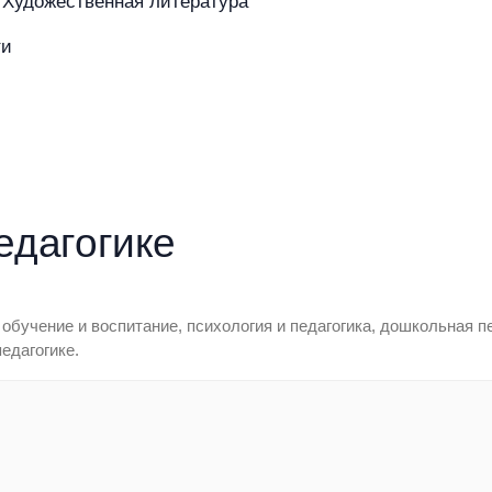
Художественная литература
ти
азине
Покупателям
Бренды
едагогике
, обучение и воспитание, психология и педагогика, дошкольная п
едагогике.