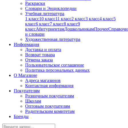
Раскраски
Словари и Энциклопедии
Учебная литература
1 класс
10 класс
11 класс
2 класс
3 класс
4 класс
5
класс
6 класс
7 класс
8 класс
9
класс
Абитуриентам
Дошкольникам
Прочее
Справочн
и словари
Художественная литература
Информация
Доставка и оплата
Возврат товара
Отмена заказа
Пользовательское соглашение
Политика персональных данных
О Магазине
Адреса магазинов
Контактная информация
Покупателям
Розничным покупателям
Школам
Оптовым покупателям
Родительским комитетам
Бренды