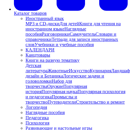
Каталог товаров
Иностранный язык
MP3 и CD-диски
Для детей
Книги для чтения на
иностранном языке
Наглядные
пособия
Разговорники
Самоучитель
Словари и
справочники
Тетради для записи иностранных
слов
Учебники и учебные пособия
КАЛЕНДАРИ
Канцтовары
Книги на разную тематику
Детская
литература
Животные
Искусство
Кулинария
Ландшаф
дизайн и Ботаника
Логические задачи и
головоломки
Набор для
творчества
Оружие
Популярная
история
Популярная наука
Популярная психология
и педагогика
Промыслы и
творчество
Путеводители
Строительство и ремонт
Логопедия
Наглядные пособия
Педагогика
Психология
Развивающие и настольные игры