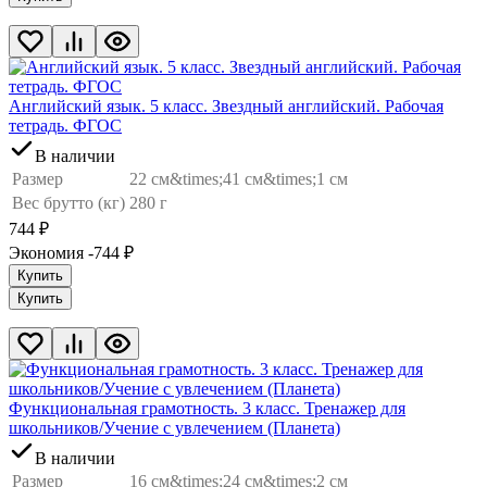
Английский язык. 5 класс. Звездный английский. Рабочая
тетрадь. ФГОС
В наличии
Размер
22 см&times;41 см&times;1 см
Вес брутто (кг)
280 г
744
₽
Экономия -744
₽
Купить
Купить
Функциональная грамотность. 3 класс. Тренажер для
школьников/Учение с увлечением (Планета)
В наличии
Размер
16 см&times;24 см&times;2 см