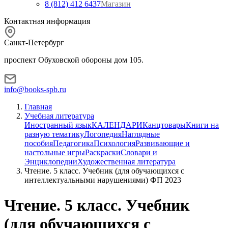
8 (812) 412 6437
Магазин
Контактная информация
Санкт-Петербург
проспект Обуховской обороны дом 105.
info@books-spb.ru
Главная
Учебная литература
Иностранный язык
КАЛЕНДАРИ
Канцтовары
Книги на
разную тематику
Логопедия
Наглядные
пособия
Педагогика
Психология
Развивающие и
настольные игры
Раскраски
Словари и
Энциклопедии
Художественная литература
Чтение. 5 класс. Учебник (для обучающихся с
интеллектуальными нарушениями) ФП 2023
Чтение. 5 класс. Учебник
(для обучающихся с