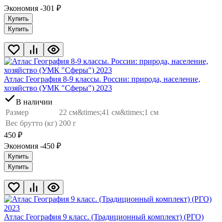
Экономия -301
₽
Купить
Купить
Атлас География 8-9 классы. России: природа, население,
хозяйство (УМК "Сферы") 2023
В наличии
Размер
22 см&times;41 см&times;1 см
Вес брутто (кг)
200 г
450
₽
Экономия -450
₽
Купить
Купить
Атлас География 9 класс. (Традиционный комплект) (РГО)