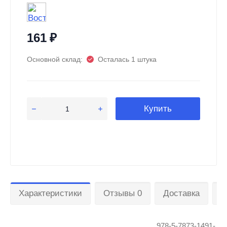
161
₽
Основной склад:
Осталась 1 штука
Купить
Характеристики
Отзывы 0
Доставка
О
978-5-7873-1491-