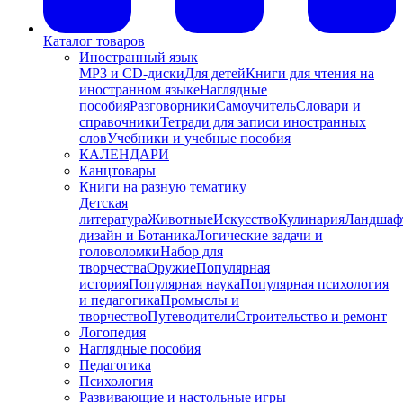
Каталог товаров
Иностранный язык
MP3 и CD-диски
Для детей
Книги для чтения на
иностранном языке
Наглядные
пособия
Разговорники
Самоучитель
Словари и
справочники
Тетради для записи иностранных
слов
Учебники и учебные пособия
КАЛЕНДАРИ
Канцтовары
Книги на разную тематику
Детская
литература
Животные
Искусство
Кулинария
Ландшаф
дизайн и Ботаника
Логические задачи и
головоломки
Набор для
творчества
Оружие
Популярная
история
Популярная наука
Популярная психология
и педагогика
Промыслы и
творчество
Путеводители
Строительство и ремонт
Логопедия
Наглядные пособия
Педагогика
Психология
Развивающие и настольные игры