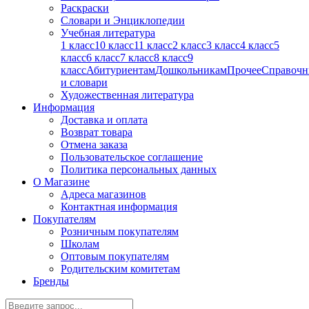
Раскраски
Словари и Энциклопедии
Учебная литература
1 класс
10 класс
11 класс
2 класс
3 класс
4 класс
5
класс
6 класс
7 класс
8 класс
9
класс
Абитуриентам
Дошкольникам
Прочее
Справочн
и словари
Художественная литература
Информация
Доставка и оплата
Возврат товара
Отмена заказа
Пользовательское соглашение
Политика персональных данных
О Магазине
Адреса магазинов
Контактная информация
Покупателям
Розничным покупателям
Школам
Оптовым покупателям
Родительским комитетам
Бренды