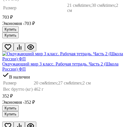
21 см&times;30 см&times;2
Размер
см
703
₽
Экономия -703
₽
Купить
Купить
Окружающий мир 3 класс. Рабочая тетрадь. Часть 2 (Школа
России) ФП
В наличии
Размер
20 см&times;27 см&times;2 см
Вес брутто (кг)
462 г
352
₽
Экономия -352
₽
Купить
Купить