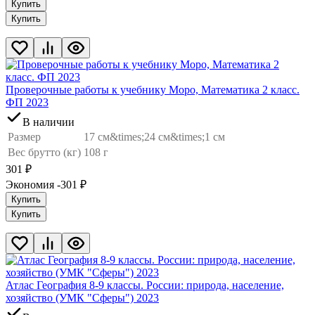
Купить
Купить
Проверочные работы к учебнику Моро, Математика 2 класс.
ФП 2023
В наличии
Размер
17 см&times;24 см&times;1 см
Вес брутто (кг)
108 г
301
₽
Экономия -301
₽
Купить
Купить
Атлас География 8-9 классы. России: природа, население,
хозяйство (УМК "Сферы") 2023