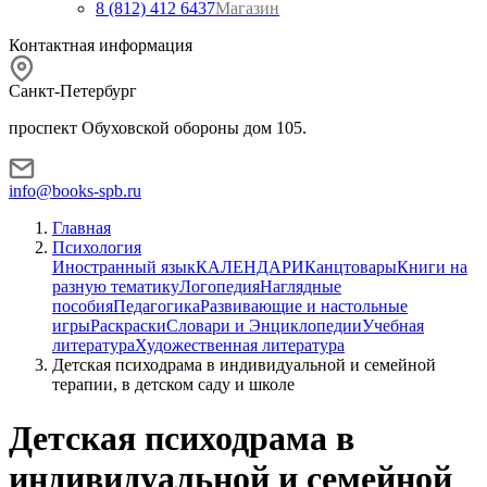
8 (812) 412 6437
Магазин
Контактная информация
Санкт-Петербург
проспект Обуховской обороны дом 105.
info@books-spb.ru
Главная
Психология
Иностранный язык
КАЛЕНДАРИ
Канцтовары
Книги на
разную тематику
Логопедия
Наглядные
пособия
Педагогика
Развивающие и настольные
игры
Раскраски
Словари и Энциклопедии
Учебная
литература
Художественная литература
Детская психодрама в индивидуальной и семейной
терапии, в детском саду и школе
Детская психодрама в
индивидуальной и семейной