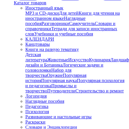
Каталог товаров
Иностранный язык
MP3 и CD-диски
Для детей
Книги для чтения на
иностранном языке
Наглядные
пособия
Разговорники
Самоучитель
Словари и
справочники
Тетради для записи иностранных
слов
Учебники и учебные пособия
КАЛЕНДАРИ
Канцтовары
Книги на разную тематику
Детская
литература
Животные
Искусство
Кулинария
Ландшаф
дизайн и Ботаника
Логические задачи и
головоломки
Набор для
творчества
Оружие
Популярная
история
Популярная наука
Популярная психология
и педагогика
Промыслы и
творчество
Путеводители
Строительство и ремонт
Логопедия
Наглядные пособия
Педагогика
Психология
Развивающие и настольные игры
Раскраски
Словари и Энциклопедии