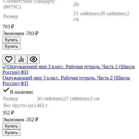
Соответствие стандарту
Да
(ФГОС)
21 см&times;30 см&times;2
Размер
см
703
₽
Экономия -703
₽
Купить
Купить
Окружающий мир 3 класс. Рабочая тетрадь. Часть 2 (Школа
России) ФП
В наличии
Размер
20 см&times;27 см&times;2 см
Вес брутто (кг)
462 г
352
₽
Экономия -352
₽
Купить
Купить