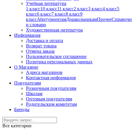
Учебная литература
1 класс
10 класс
11 класс
2 класс
3 класс
4 класс
5
класс
6 класс
7 класс
8 класс
9
класс
Абитуриентам
Дошкольникам
Прочее
Справочн
и словари
Художественная литература
Информация
Доставка и оплата
Возврат товара
Отмена заказа
Пользовательское соглашение
Политика персональных данных
О Магазине
Адреса магазинов
Контактная информация
Покупателям
Розничным покупателям
Школам
Оптовым покупателям
Родительским комитетам
Бренды
Все категории