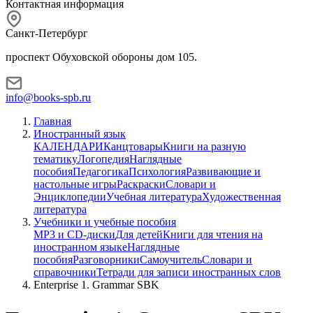
Контактная информация
Санкт-Петербург
проспект Обуховской обороны дом 105.
info@books-spb.ru
Главная
Иностранный язык
КАЛЕНДАРИ
Канцтовары
Книги на разную
тематику
Логопедия
Наглядные
пособия
Педагогика
Психология
Развивающие и
настольные игры
Раскраски
Словари и
Энциклопедии
Учебная литература
Художественная
литература
Учебники и учебные пособия
MP3 и CD-диски
Для детей
Книги для чтения на
иностранном языке
Наглядные
пособия
Разговорники
Самоучитель
Словари и
справочники
Тетради для записи иностранных слов
Enterprise 1. Grammar SBK