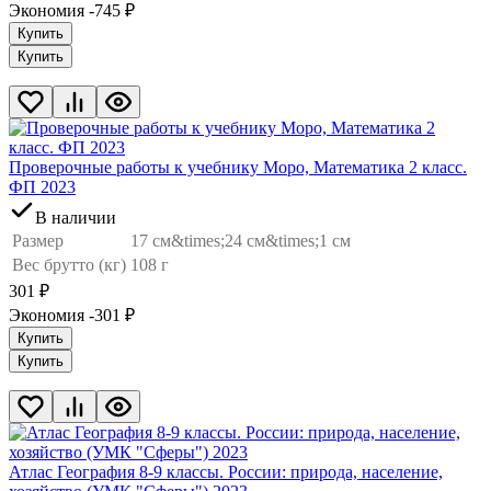
Экономия -745
₽
Купить
Купить
Проверочные работы к учебнику Моро, Математика 2 класс.
ФП 2023
В наличии
Размер
17 см&times;24 см&times;1 см
Вес брутто (кг)
108 г
301
₽
Экономия -301
₽
Купить
Купить
Атлас География 8-9 классы. России: природа, население,