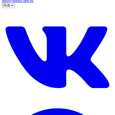
info@books-spb.ru