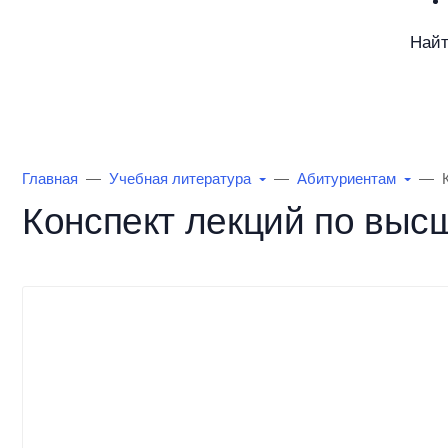
Най
Каталог товаров
Информация
О Маг
Главная
Учебная литература
Абитуриентам
Конспект лекций по высш