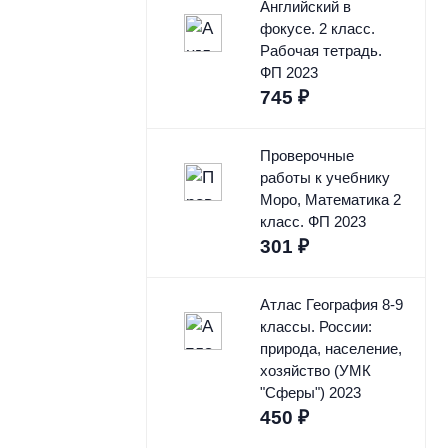
Английский в
фокусе. 2 класс.
Рабочая тетрадь.
ФП 2023
745
₽
Проверочные
работы к учебнику
Моро, Математика 2
класс. ФП 2023
301
₽
Атлас География 8-9
классы. России:
природа, население,
хозяйство (УМК
"Сферы") 2023
450
₽