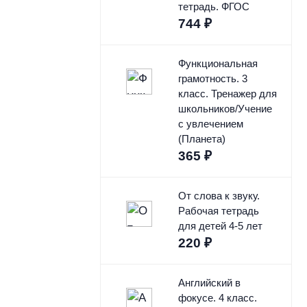
тетрадь. ФГОС
744
₽
Функциональная
грамотность. 3
класс. Тренажер для
школьников/Учение
с увлечением
(Планета)
365
₽
От слова к звуку.
Рабочая тетрадь
для детей 4-5 лет
220
₽
Английский в
фокусе. 4 класс.