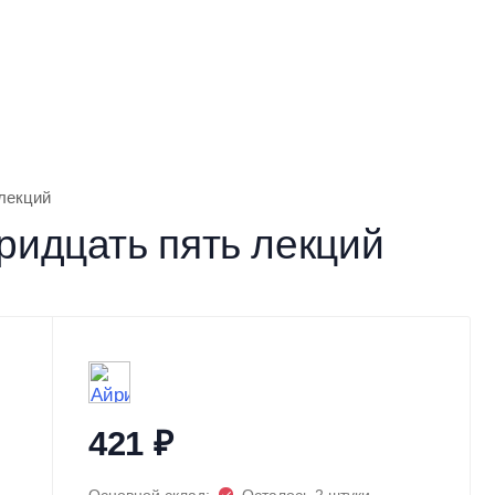
 лекций
Тридцать пять лекций
421
₽