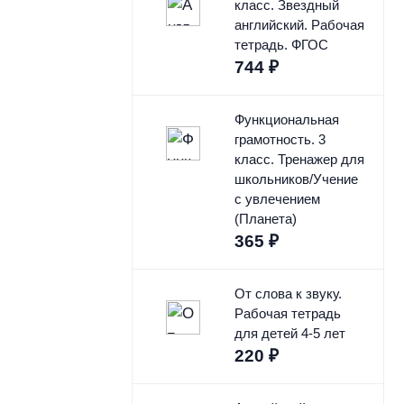
класс. Звездный
английский. Рабочая
тетрадь. ФГОС
744
₽
Функциональная
грамотность. 3
класс. Тренажер для
школьников/Учение
с увлечением
(Планета)
365
₽
От слова к звуку.
Рабочая тетрадь
для детей 4-5 лет
220
₽