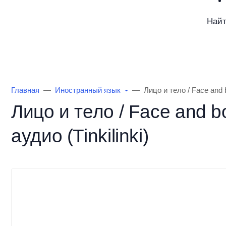
Най
Каталог товаров
Информация
О Маг
Главная
Иностранный язык
Лицо и тело / Face and 
Лицо и тело / Face and b
аудио (Tinkilinki)