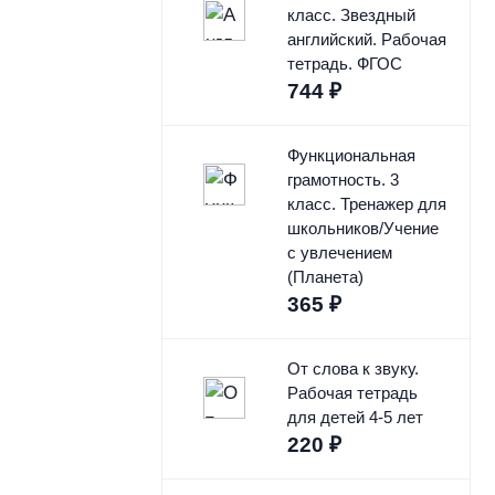
класс. Звездный
английский. Рабочая
тетрадь. ФГОС
744
₽
Функциональная
грамотность. 3
класс. Тренажер для
школьников/Учение
с увлечением
(Планета)
365
₽
От слова к звуку.
Рабочая тетрадь
для детей 4-5 лет
220
₽