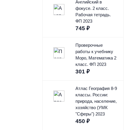
Английский в
фокусе. 2 класс.
Рабочая тетрадь.
ФП 2023
745
₽
Проверочные
работы к учебнику
Моро, Математика 2
класс. ФП 2023
301
₽
Атлас География 8-9
классы. России:
природа, население,
хозяйство (УМК
"Сферы") 2023
450
₽