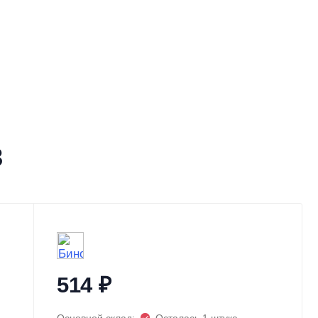
3
514
₽