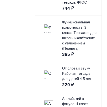
тетрадь. ФГОС
744
₽
Функциональная
грамотность. 3
класс. Тренажер для
школьников/Учение
с увлечением
(Планета)
365
₽
От слова к звуку.
Рабочая тетрадь
для детей 4-5 лет
220
₽
Английский в
фокусе. 4 класс.