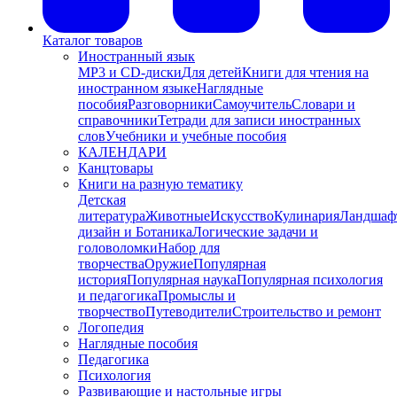
Каталог товаров
Иностранный язык
MP3 и CD-диски
Для детей
Книги для чтения на
иностранном языке
Наглядные
пособия
Разговорники
Самоучитель
Словари и
справочники
Тетради для записи иностранных
слов
Учебники и учебные пособия
КАЛЕНДАРИ
Канцтовары
Книги на разную тематику
Детская
литература
Животные
Искусство
Кулинария
Ландшаф
дизайн и Ботаника
Логические задачи и
головоломки
Набор для
творчества
Оружие
Популярная
история
Популярная наука
Популярная психология
и педагогика
Промыслы и
творчество
Путеводители
Строительство и ремонт
Логопедия
Наглядные пособия
Педагогика
Психология
Развивающие и настольные игры