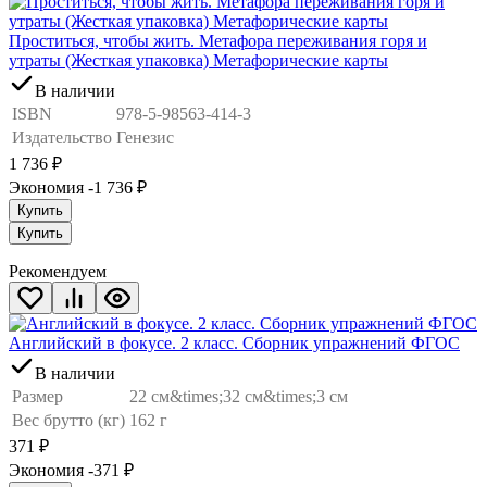
Проститься, чтобы жить. Метафора переживания горя и
утраты (Жесткая упаковка) Метафорические карты
В наличии
ISBN
978-5-98563-414-3
Издательство
Генезис
1 736
₽
Экономия -1 736
₽
Купить
Купить
Рекомендуем
Английский в фокусе. 2 класс. Сборник упражнений ФГОС
В наличии
Размер
22 см&times;32 см&times;3 см
Вес брутто (кг)
162 г
371
₽
Экономия -371
₽