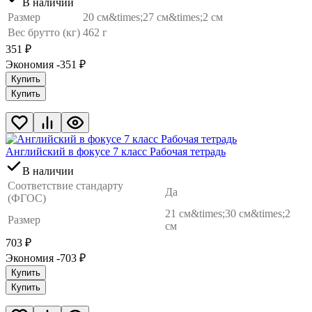
В наличии
Размер
20 см&times;27 см&times;2 см
Вес брутто (кг)
462 г
351
₽
Экономия -351
₽
Купить
Купить
Английский в фокусе 7 класс Рабочая тетрадь
В наличии
Соответствие стандарту
Да
(ФГОС)
21 см&times;30 см&times;2
Размер
см
703
₽
Экономия -703
₽
Купить
Купить