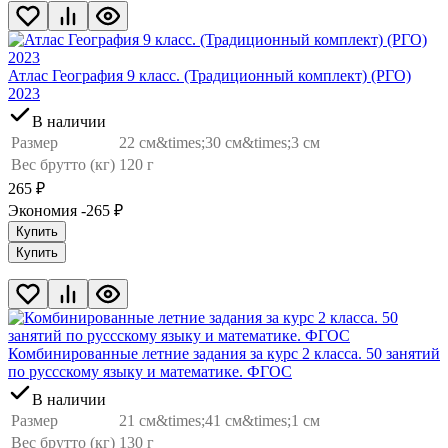
Атлас География 9 класс. (Традиционный комплект) (РГО)
2023
В наличии
Размер
22 см&times;30 см&times;3 см
Вес брутто (кг)
120 г
265
₽
Экономия -265
₽
Купить
Купить
Комбинированные летние задания за курс 2 класса. 50 занятий
по руссскому языку и математике. ФГОС
В наличии
Размер
21 см&times;41 см&times;1 см
Вес брутто (кг)
130 г