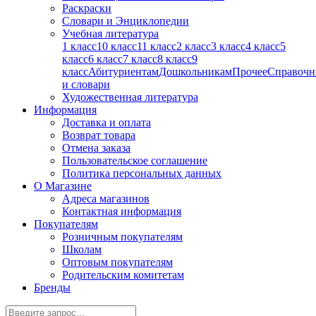
Раскраски
Словари и Энциклопедии
Учебная литература
1 класс
10 класс
11 класс
2 класс
3 класс
4 класс
5
класс
6 класс
7 класс
8 класс
9
класс
Абитуриентам
Дошкольникам
Прочее
Справочн
и словари
Художественная литература
Информация
Доставка и оплата
Возврат товара
Отмена заказа
Пользовательское соглашение
Политика персональных данных
О Магазине
Адреса магазинов
Контактная информация
Покупателям
Розничным покупателям
Школам
Оптовым покупателям
Родительским комитетам
Бренды