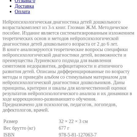
Отзывы 0
Доставка
Оплата
Нейропсихологическая диагностика детей дошкольного
возраста/комплект из 3-х книг. Глозман Ж.М. Методическое
пособие. Издание является систематизированным изложением
теоретических основ и методов нейропсихологической
диагностики детей дошкольного возраста от 2 до 6 лет.
В книге анализируются теоретические вопросы специфики
нейропсихологической диагностики детей, возможности и
преимущества Луриевского подхода для выявления
симптомов недоразвития, дефицитарности и атипичного
развития детей. Описаны дифференцированные по возрасту
методы и приведён альбом со стимульным материалом для
нейропсихологической диагностики дошкольников. Даны
принципы, критерии и шкалы для количественной оценки
результатов нейропсихологического анализа и их динамики в
ходе коррекционно-развиваюшего обучения.
Предназначено для психологов, педагогов, логопедов,
дефектологов, врачей.
Размер
32 × 22 × 3 см
Вес брутто (кг)
677 г
ISBN
978-5-81-127063-7