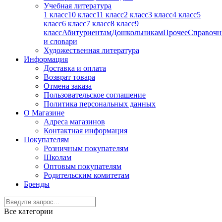
Учебная литература
1 класс
10 класс
11 класс
2 класс
3 класс
4 класс
5
класс
6 класс
7 класс
8 класс
9
класс
Абитуриентам
Дошкольникам
Прочее
Справочн
и словари
Художественная литература
Информация
Доставка и оплата
Возврат товара
Отмена заказа
Пользовательское соглашение
Политика персональных данных
О Магазине
Адреса магазинов
Контактная информация
Покупателям
Розничным покупателям
Школам
Оптовым покупателям
Родительским комитетам
Бренды
Все категории