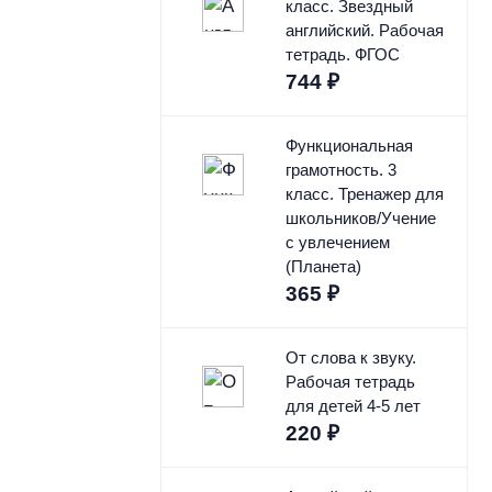
класс. Звездный
английский. Рабочая
тетрадь. ФГОС
744
₽
Функциональная
грамотность. 3
класс. Тренажер для
школьников/Учение
с увлечением
(Планета)
365
₽
От слова к звуку.
Рабочая тетрадь
для детей 4-5 лет
220
₽