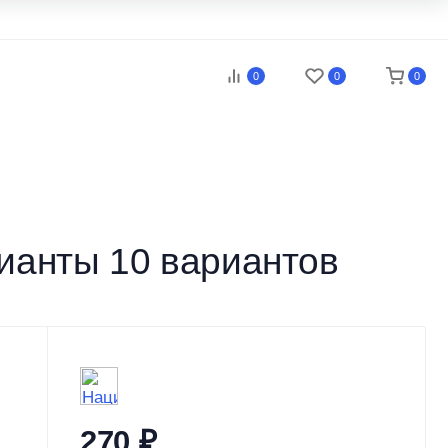
0
0
0
ианты 10 вариантов
270
₽