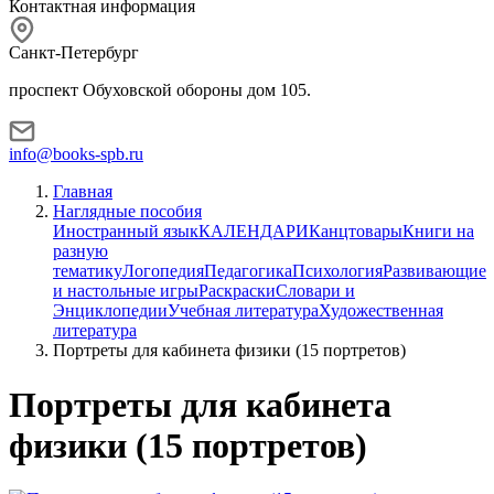
Контактная информация
Санкт-Петербург
проспект Обуховской обороны дом 105.
info@books-spb.ru
Главная
Наглядные пособия
Иностранный язык
КАЛЕНДАРИ
Канцтовары
Книги на
разную
тематику
Логопедия
Педагогика
Психология
Развивающие
и настольные игры
Раскраски
Словари и
Энциклопедии
Учебная литература
Художественная
литература
Портреты для кабинета физики (15 портретов)
Портреты для кабинета
физики (15 портретов)