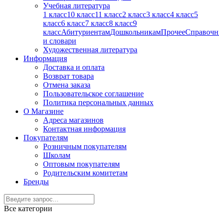
Учебная литература
1 класс
10 класс
11 класс
2 класс
3 класс
4 класс
5
класс
6 класс
7 класс
8 класс
9
класс
Абитуриентам
Дошкольникам
Прочее
Справочн
и словари
Художественная литература
Информация
Доставка и оплата
Возврат товара
Отмена заказа
Пользовательское соглашение
Политика персональных данных
О Магазине
Адреса магазинов
Контактная информация
Покупателям
Розничным покупателям
Школам
Оптовым покупателям
Родительским комитетам
Бренды
Все категории