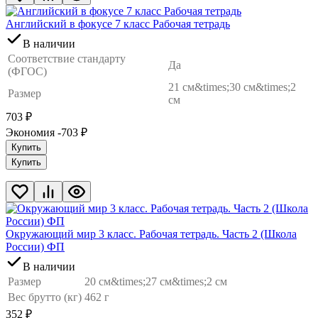
Английский в фокусе 7 класс Рабочая тетрадь
В наличии
Соответствие стандарту
Да
(ФГОС)
21 см&times;30 см&times;2
Размер
см
703
₽
Экономия -703
₽
Купить
Купить
Окружающий мир 3 класс. Рабочая тетрадь. Часть 2 (Школа
России) ФП
В наличии
Размер
20 см&times;27 см&times;2 см
Вес брутто (кг)
462 г
352
₽