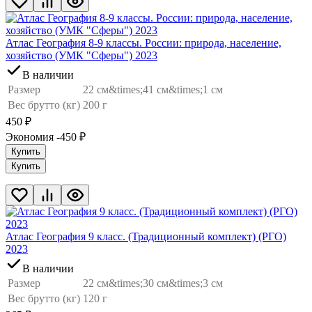
Атлас География 8-9 классы. России: природа, население,
хозяйство (УМК "Сферы") 2023
В наличии
Размер
22 см&times;41 см&times;1 см
Вес брутто (кг)
200 г
450
₽
Экономия -450
₽
Купить
Купить
Атлас География 9 класс. (Традиционный комплект) (РГО)
2023
В наличии
Размер
22 см&times;30 см&times;3 см
Вес брутто (кг)
120 г