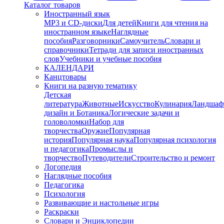
Каталог товаров
Иностранный язык
MP3 и CD-диски
Для детей
Книги для чтения на
иностранном языке
Наглядные
пособия
Разговорники
Самоучитель
Словари и
справочники
Тетради для записи иностранных
слов
Учебники и учебные пособия
КАЛЕНДАРИ
Канцтовары
Книги на разную тематику
Детская
литература
Животные
Искусство
Кулинария
Ландшаф
дизайн и Ботаника
Логические задачи и
головоломки
Набор для
творчества
Оружие
Популярная
история
Популярная наука
Популярная психология
и педагогика
Промыслы и
творчество
Путеводители
Строительство и ремонт
Логопедия
Наглядные пособия
Педагогика
Психология
Развивающие и настольные игры
Раскраски
Словари и Энциклопедии