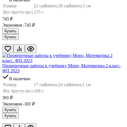
Размер
22 см&times;30 см&times;3 см
Вес брутто (кг)
275 г
745
₽
Экономия -745
₽
Купить
Купить
Проверочные работы к учебнику Моро, Математика 2 класс.
ФП 2023
В наличии
Размер
17 см&times;24 см&times;1 см
Вес брутто (кг)
108 г
301
₽
Экономия -301
₽
Купить
Купить