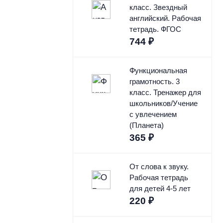
класс. Звездный
английский. Рабочая
тетрадь. ФГОС
744
₽
Функциональная
грамотность. 3
класс. Тренажер для
школьников/Учение
с увлечением
(Планета)
365
₽
От слова к звуку.
Рабочая тетрадь
для детей 4-5 лет
220
₽