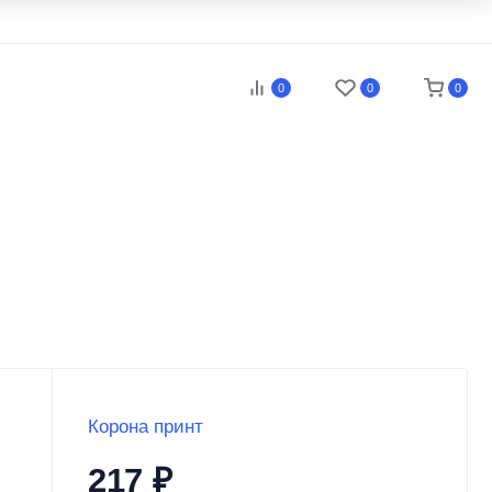
0
0
0
Корона принт
217
₽