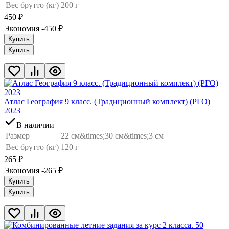
Вес брутто (кг)
200 г
450
₽
Экономия -450
₽
Купить
Купить
Атлас География 9 класс. (Традиционный комплект) (РГО)
2023
В наличии
Размер
22 см&times;30 см&times;3 см
Вес брутто (кг)
120 г
265
₽
Экономия -265
₽
Купить
Купить