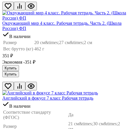
Окружающий мир 4 класс. Рабочая тетрадь. Часть 2. (Школа
России) ФП
В наличии
Размер
20 см&times;27 см&times;2 см
Вес брутто (кг)
462 г
351
₽
Экономия -351
₽
Купить
Купить
Английский в фокусе 7 класс Рабочая тетрадь
В наличии
Соответствие стандарту
Да
(ФГОС)
21 см&times;30 см&times;2
Размер
см