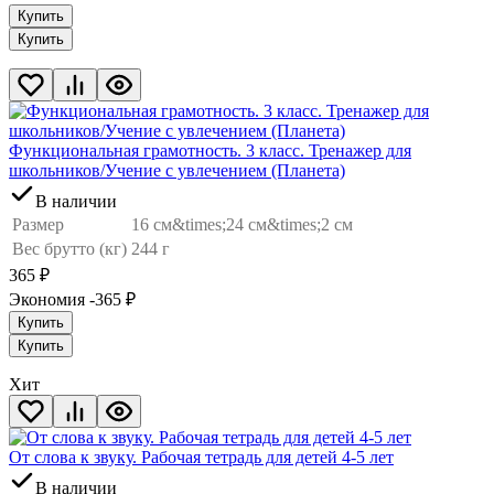
Купить
Купить
Функциональная грамотность. 3 класс. Тренажер для
школьников/Учение с увлечением (Планета)
В наличии
Размер
16 см&times;24 см&times;2 см
Вес брутто (кг)
244 г
365
₽
Экономия -365
₽
Купить
Купить
Хит
От слова к звуку. Рабочая тетрадь для детей 4-5 лет
В наличии