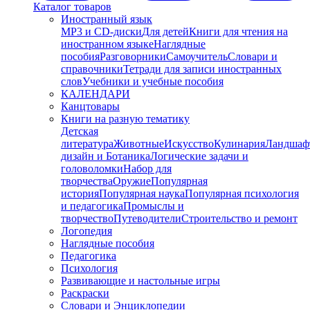
Каталог товаров
Иностранный язык
MP3 и CD-диски
Для детей
Книги для чтения на
иностранном языке
Наглядные
пособия
Разговорники
Самоучитель
Словари и
справочники
Тетради для записи иностранных
слов
Учебники и учебные пособия
КАЛЕНДАРИ
Канцтовары
Книги на разную тематику
Детская
литература
Животные
Искусство
Кулинария
Ландшаф
дизайн и Ботаника
Логические задачи и
головоломки
Набор для
творчества
Оружие
Популярная
история
Популярная наука
Популярная психология
и педагогика
Промыслы и
творчество
Путеводители
Строительство и ремонт
Логопедия
Наглядные пособия
Педагогика
Психология
Развивающие и настольные игры
Раскраски
Словари и Энциклопедии