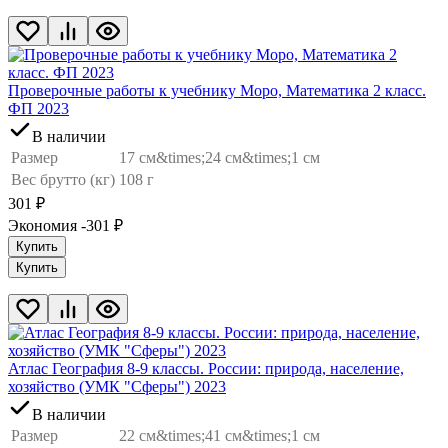
Проверочные работы к учебнику Моро, Математика 2 класс.
ФП 2023
В наличии
Размер
17 см&times;24 см&times;1 см
Вес брутто (кг)
108 г
301
₽
Экономия -301
₽
Купить
Купить
Атлас География 8-9 классы. России: природа, население,
хозяйство (УМК "Сферы") 2023
В наличии
Размер
22 см&times;41 см&times;1 см