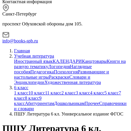
Контактная информация
Санкт-Петербург
проспект Обуховской обороны дом 105.
info@books-spb.ru
Главная
Учебная литература
Иностранный язык
КАЛЕНДАРИ
Канцтовары
Книги на
разную тематику
Логопедия
Наглядные
пособия
Педагогика
Психология
Развивающие и
настольные игры
Раскраски
Словари и
Энциклопедии
Художественная литература
6 класс
1 класс
10 класс
11 класс
2 класс
3 класс
4 класс
5 класс
7
класс
8 класс
9
класс
Абитуриентам
Дошкольникам
Прочее
Справочники
и словари
ПШУ Литература 6 кл. Универсальное издание ФГОС
ПШУ Литература 6 кл.