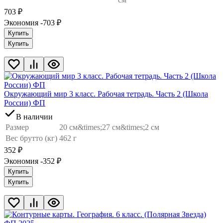
703
₽
Экономия -703
₽
Купить
Купить
Окружающий мир 3 класс. Рабочая тетрадь. Часть 2 (Школа
России) ФП
В наличии
Размер
20 см&times;27 см&times;2 см
Вес брутто (кг)
462 г
352
₽
Экономия -352
₽
Купить
Купить