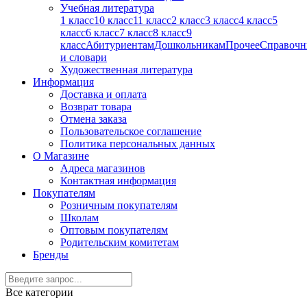
Учебная литература
1 класс
10 класс
11 класс
2 класс
3 класс
4 класс
5
класс
6 класс
7 класс
8 класс
9
класс
Абитуриентам
Дошкольникам
Прочее
Справочн
и словари
Художественная литература
Информация
Доставка и оплата
Возврат товара
Отмена заказа
Пользовательское соглашение
Политика персональных данных
О Магазине
Адреса магазинов
Контактная информация
Покупателям
Розничным покупателям
Школам
Оптовым покупателям
Родительским комитетам
Бренды
Все категории