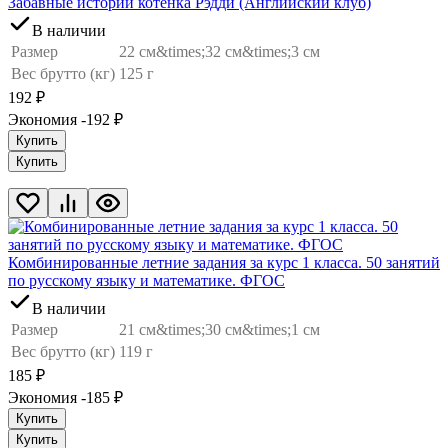
Забавные истории котенка Рэдди (Английский клуб)
В наличии
Размер
22 см&times;32 см&times;3 см
Вес брутто (кг)
125 г
192
₽
Экономия -192
₽
Купить
Купить
Комбинированные летние задания за курс 1 класса. 50 занятий
по русскому языку и математике. ФГОС
В наличии
Размер
21 см&times;30 см&times;1 см
Вес брутто (кг)
119 г
185
₽
Экономия -185
₽
Купить
Купить