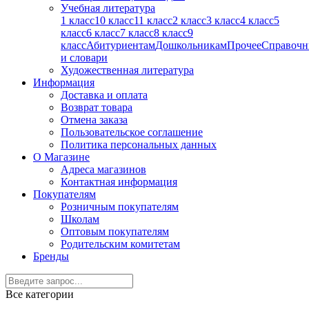
Учебная литература
1 класс
10 класс
11 класс
2 класс
3 класс
4 класс
5
класс
6 класс
7 класс
8 класс
9
класс
Абитуриентам
Дошкольникам
Прочее
Справочн
и словари
Художественная литература
Информация
Доставка и оплата
Возврат товара
Отмена заказа
Пользовательское соглашение
Политика персональных данных
О Магазине
Адреса магазинов
Контактная информация
Покупателям
Розничным покупателям
Школам
Оптовым покупателям
Родительским комитетам
Бренды
Все категории