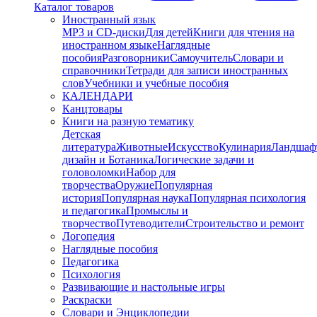
Каталог товаров
Иностранный язык
MP3 и CD-диски
Для детей
Книги для чтения на
иностранном языке
Наглядные
пособия
Разговорники
Самоучитель
Словари и
справочники
Тетради для записи иностранных
слов
Учебники и учебные пособия
КАЛЕНДАРИ
Канцтовары
Книги на разную тематику
Детская
литература
Животные
Искусство
Кулинария
Ландшаф
дизайн и Ботаника
Логические задачи и
головоломки
Набор для
творчества
Оружие
Популярная
история
Популярная наука
Популярная психология
и педагогика
Промыслы и
творчество
Путеводители
Строительство и ремонт
Логопедия
Наглядные пособия
Педагогика
Психология
Развивающие и настольные игры
Раскраски
Словари и Энциклопедии