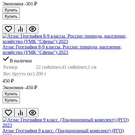
Экономия -301
₽
Купить
Купить
Атлас География 8-9 классы. России: природа, население,
хозяйство (УМК "Сферы") 2023
В наличии
Размер
22 см&times;41 см&times;1 см
Вес брутто (кг)
200 г
450
₽
Экономия -450
₽
Купить
Купить
Атлас География 9 класс. (Традиционный комплект) (РГО)