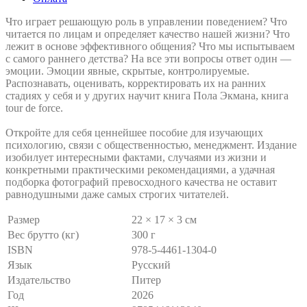
Что играет решающую роль в управлении поведением? Что
читается по лицам и определяет качество нашей жизни? Что
лежит в основе эффективного общения? Что мы испытываем
с самого раннего детства? На все эти вопросы ответ один —
эмоции. Эмоции явные, скрытые, контролируемые.
Распознавать, оценивать, корректировать их на ранних
стадиях у себя и у других научит книга Пола Экмана, книга
tour de force.
Откройте для себя ценнейшее пособие для изучающих
психологию, связи с общественностью, менеджмент. Издание
изобилует интересными фактами, случаями из жизни и
конкретными практическими рекомендациями, а удачная
подборка фотографий превосходного качества не оставит
равнодушными даже самых строгих читателей.
Размер
22 × 17 × 3 см
Вес брутто (кг)
300 г
ISBN
978-5-4461-1304-0
Язык
Русский
Издательство
Питер
Год
2026