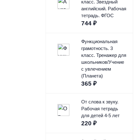
класс. Звездный
английский. Рабочая
тетрадь. ФГОС
744
₽
Функциональная
грамотность. 3
класс. Тренажер для
школьников/Учение
с увлечением
(Планета)
365
₽
От слова к звуку.
Рабочая тетрадь
для детей 4-5 лет
220
₽