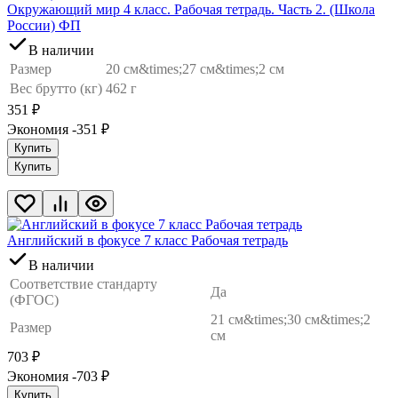
Окружающий мир 4 класс. Рабочая тетрадь. Часть 2. (Школа
России) ФП
В наличии
Размер
20 см&times;27 см&times;2 см
Вес брутто (кг)
462 г
351
₽
Экономия -351
₽
Купить
Купить
Английский в фокусе 7 класс Рабочая тетрадь
В наличии
Соответствие стандарту
Да
(ФГОС)
21 см&times;30 см&times;2
Размер
см
703
₽
Экономия -703
₽
Купить