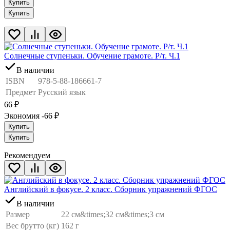
Купить
Купить
Солнечные ступеньки. Обучение грамоте. Р/т. Ч.1
В наличии
ISBN
978-5-88-186661-7
Предмет
Русский язык
66
₽
Экономия -66
₽
Купить
Купить
Рекомендуем
Английский в фокусе. 2 класс. Сборник упражнений ФГОС
В наличии
Размер
22 см&times;32 см&times;3 см
Вес брутто (кг)
162 г