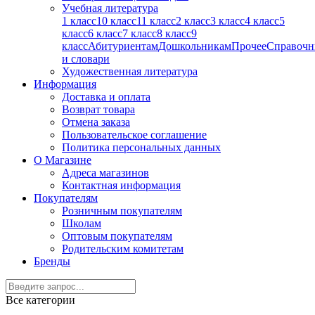
Учебная литература
1 класс
10 класс
11 класс
2 класс
3 класс
4 класс
5
класс
6 класс
7 класс
8 класс
9
класс
Абитуриентам
Дошкольникам
Прочее
Справочн
и словари
Художественная литература
Информация
Доставка и оплата
Возврат товара
Отмена заказа
Пользовательское соглашение
Политика персональных данных
О Магазине
Адреса магазинов
Контактная информация
Покупателям
Розничным покупателям
Школам
Оптовым покупателям
Родительским комитетам
Бренды
Все категории