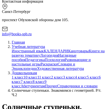
Контактная информация
Санкт-Петербург
проспект Обуховской обороны дом 105.
info@books-spb.ru
Главная
Учебная литература
Иностранный язык
КАЛЕНДАРИ
Канцтовары
Книги на
разную тематику
Логопедия
Наглядные
пособия
Педагогика
Психология
Развивающие и
настольные игры
Раскраски
Словари и
Энциклопедии
Художественная литература
Дошкольникам
1 класс
10 класс
11 класс
2 класс
3 класс
4 класс
5 класс
6
класс
7 класс
8 класс
9
класс
Абитуриентам
Прочее
Справочники и словари
Солнечные ступеньки. Знакомимся с геометрией. Р/т.
Ч.2
Солнечные ступеньки.