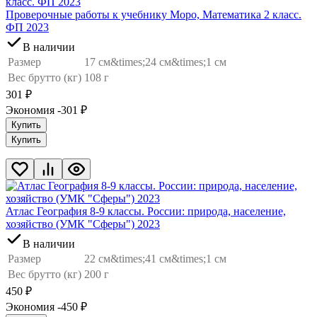
Проверочные работы к учебнику Моро, Математика 2 класс.
ФП 2023
В наличии
Размер
17 см&times;24 см&times;1 см
Вес брутто (кг)
108 г
301
₽
Экономия -301
₽
Купить
Купить
Атлас География 8-9 классы. России: природа, население,
хозяйство (УМК "Сферы") 2023
В наличии
Размер
22 см&times;41 см&times;1 см
Вес брутто (кг)
200 г
450
₽
Экономия -450
₽