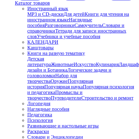
Каталог товаров
Иностранный язык
MP3 и CD-диски
Для детей
Книги для чтения на
иностранном языке
Наглядные
пособия
Разговорники
Самоучитель
Словари и
справочники
Тетради для записи иностранных
слов
Учебники и учебные пособия
КАЛЕНДАРИ
Канцтовары
Книги на разную тематику
Детская
литература
Животные
Искусство
Кулинария
Ландшаф
дизайн и Ботаника
Логические задачи и
головоломки
Набор для
творчества
Оружие
Популярная
история
Популярная наука
Популярная психология
и педагогика
Промыслы и
творчество
Путеводители
Строительство и ремонт
Логопедия
Наглядные пособия
Педагогика
Психология
Развивающие и настольные игры
Раскраски
Словари и Энциклопедии