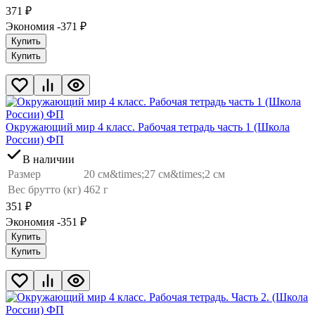
371
₽
Экономия -371
₽
Купить
Купить
Окружающий мир 4 класс. Рабочая тетрадь часть 1 (Школа
России) ФП
В наличии
Размер
20 см&times;27 см&times;2 см
Вес брутто (кг)
462 г
351
₽
Экономия -351
₽
Купить
Купить