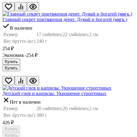
Главный секрет притяжения денег. Думай и богатей (мягк.)
В наличии
Размер
17 см&times;22 см&times;2 см
Вес брутто (кг)
240 г
254
₽
Экономия -254
₽
Купить
Купить
Детский гнев и капризы. Укрощение строптивых
Нет в наличии
Размер
20 см&times;26 см&times;2 см
Вес брутто (кг)
380 г
426
₽
Купить
Купить