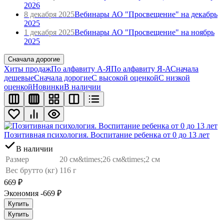
2026
8 декабря 2025
Вебинары АО "Просвещение" на декабрь
2025
1 декабря 2025
Вебинары АО "Просвещение" на ноябрь
2025
Сначала дорогие
Хиты продаж
По алфавиту А-Я
По алфавиту Я-А
Сначала
дешевые
Сначала дорогие
С высокой оценкой
С низкой
оценкой
Новинки
В наличии
Позитивная психология. Воспитание ребенка от 0 до 13 лет
В наличии
Размер
20 см&times;26 см&times;2 см
Вес брутто (кг)
116 г
669
₽
Экономия -669
₽
Купить
Купить