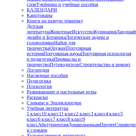
слов
Учебники и учебные пособия
КАЛЕНДАРИ
Канцтовары
Книги на разную тематику
Детская
литература
Животные
Искусство
Кулинария
Ландшаф
дизайн и Ботаника
Логические задачи и
головоломки
Набор для
творчества
Оружие
Популярная
история
Популярная наука
Популярная психология
и педагогика
Промыслы и
творчество
Путеводители
Строительство и ремонт
Логопедия
Наглядные пособия
Педагогика
Психология
Развивающие и настольные игры
Раскраски
Словари и Энциклопедии
Учебная литература
1 класс
10 класс
11 класс
2 класс
3 класс
4 класс
5
класс
6 класс
7 класс
8 класс
9
класс
Абитуриентам
Дошкольникам
Прочее
Справочн
и словари
Художественная литература