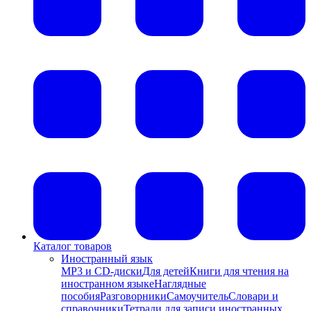
Каталог товаров
Иностранный язык
MP3 и CD-диски
Для детей
Книги для чтения на
иностранном языке
Наглядные
пособия
Разговорники
Самоучитель
Словари и
справочники
Тетради для записи иностранных