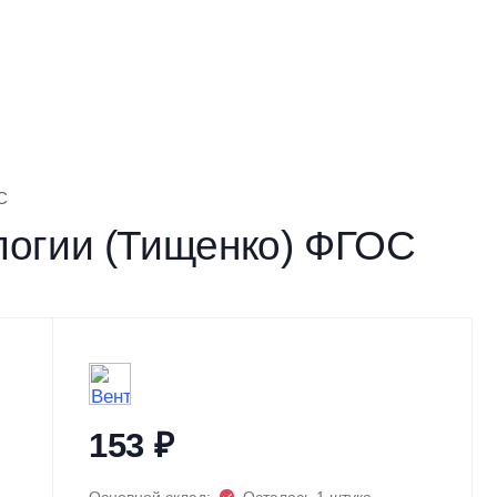
С
логии (Тищенко) ФГОС
153
₽