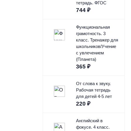
тетрадь. ФГОС
744
₽
Функциональная
грамотность. 3
класс. Тренажер для
школьников/Учение
с увлечением
(Планета)
365
₽
От слова к звуку.
Рабочая тетрадь
для детей 4-5 лет
220
₽
Английский в
фокусе. 4 класс.