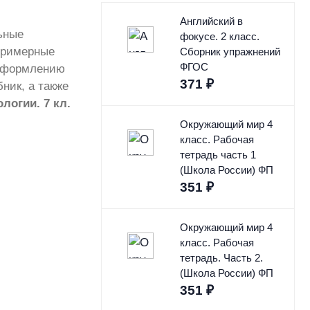
Английский в
ьные
фокусе. 2 класс.
примерные
Сборник упражнений
ФГОС
 оформлению
371
₽
ник, а также
логии. 7 кл.
Окружающий мир 4
класс. Рабочая
тетрадь часть 1
(Школа России) ФП
351
₽
Окружающий мир 4
класс. Рабочая
тетрадь. Часть 2.
(Школа России) ФП
351
₽