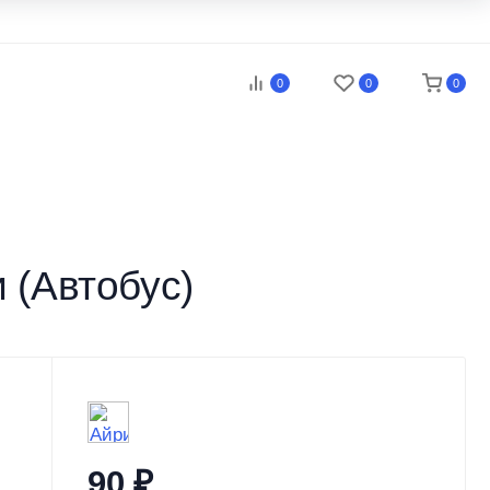
0
0
0
 (Автобус)
90
₽