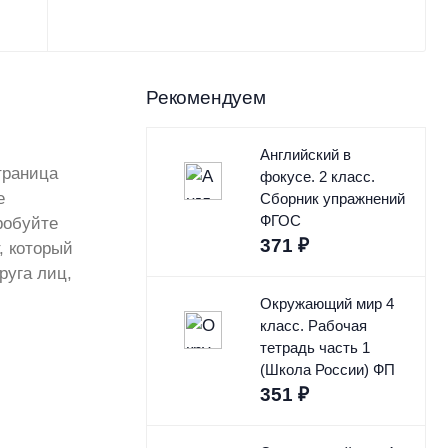
Рекомендуем
Английский в
траница
фокусе. 2 класс.
е
Сборник упражнений
ФГОС
робуйте
371
₽
, который
руга лиц,
Окружающий мир 4
класс. Рабочая
тетрадь часть 1
(Школа России) ФП
351
₽