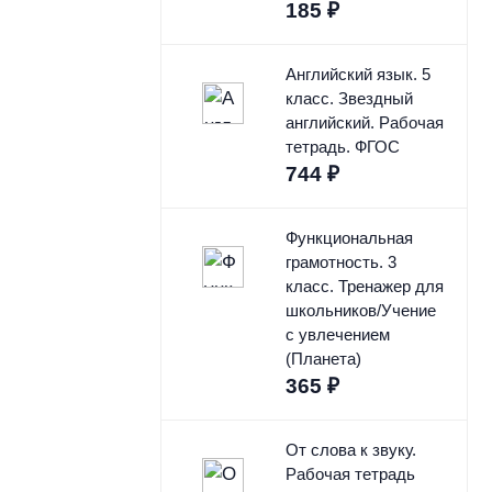
185
₽
Английский язык. 5
класс. Звездный
английский. Рабочая
тетрадь. ФГОС
744
₽
Функциональная
грамотность. 3
класс. Тренажер для
школьников/Учение
с увлечением
(Планета)
365
₽
От слова к звуку.
Рабочая тетрадь