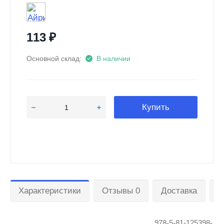
113
₽
Основной склад:
В наличии
Купить
Характеристики
Отзывы 0
Доставка
О
978-5-81-125398-