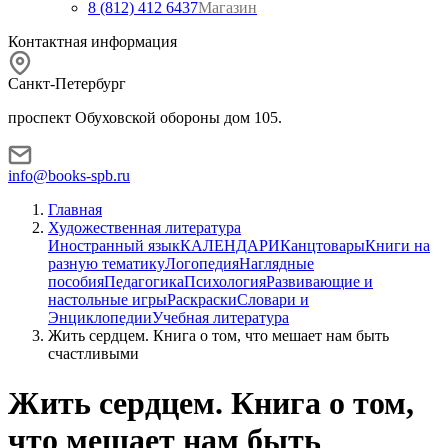
8 (812) 412 6437
Магазин
Контактная информация
Санкт-Петербург
проспект Обуховской обороны дом 105.
info@books-spb.ru
Главная
Художественная литература
Иностранный язык
КАЛЕНДАРИ
Канцтовары
Книги на
разную тематику
Логопедия
Наглядные
пособия
Педагогика
Психология
Развивающие и
настольные игры
Раскраски
Словари и
Энциклопедии
Учебная литература
Жить сердцем. Книга о том, что мешает нам быть
счастливыми
Жить сердцем. Книга о том,
что мешает нам быть