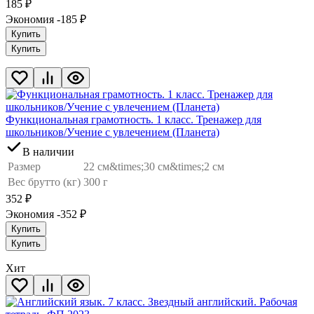
185
₽
Экономия -185
₽
Купить
Купить
Функциональная грамотность. 1 класс. Тренажер для
школьников/Учение с увлечением (Планета)
В наличии
Размер
22 см&times;30 см&times;2 см
Вес брутто (кг)
300 г
352
₽
Экономия -352
₽
Купить
Купить
Хит