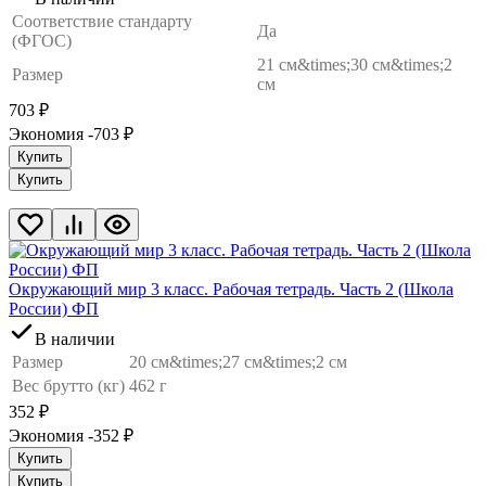
Соответствие стандарту
Да
(ФГОС)
21 см&times;30 см&times;2
Размер
см
703
₽
Экономия -703
₽
Купить
Купить
Окружающий мир 3 класс. Рабочая тетрадь. Часть 2 (Школа
России) ФП
В наличии
Размер
20 см&times;27 см&times;2 см
Вес брутто (кг)
462 г
352
₽
Экономия -352
₽
Купить
Купить