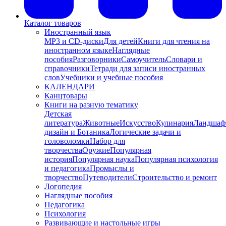
Каталог товаров
Иностранный язык
MP3 и CD-диски
Для детей
Книги для чтения на
иностранном языке
Наглядные
пособия
Разговорники
Самоучитель
Словари и
справочники
Тетради для записи иностранных
слов
Учебники и учебные пособия
КАЛЕНДАРИ
Канцтовары
Книги на разную тематику
Детская
литература
Животные
Искусство
Кулинария
Ландшаф
дизайн и Ботаника
Логические задачи и
головоломки
Набор для
творчества
Оружие
Популярная
история
Популярная наука
Популярная психология
и педагогика
Промыслы и
творчество
Путеводители
Строительство и ремонт
Логопедия
Наглядные пособия
Педагогика
Психология
Развивающие и настольные игры