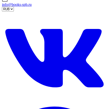
info@books-spb.ru