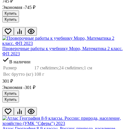
745
₽
Экономия -745
₽
Купить
Купить
Проверочные работы к учебнику Моро, Математика 2 класс.
ФП 2023
В наличии
Размер
17 см&times;24 см&times;1 см
Вес брутто (кг)
108 г
301
₽
Экономия -301
₽
Купить
Купить
Атлас География 8-9 классы. России: природа, население,