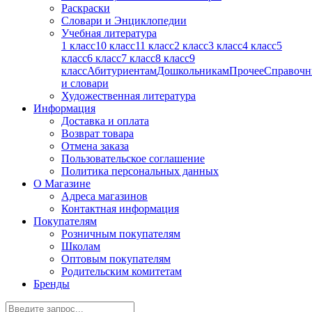
Раскраски
Словари и Энциклопедии
Учебная литература
1 класс
10 класс
11 класс
2 класс
3 класс
4 класс
5
класс
6 класс
7 класс
8 класс
9
класс
Абитуриентам
Дошкольникам
Прочее
Справочн
и словари
Художественная литература
Информация
Доставка и оплата
Возврат товара
Отмена заказа
Пользовательское соглашение
Политика персональных данных
О Магазине
Адреса магазинов
Контактная информация
Покупателям
Розничным покупателям
Школам
Оптовым покупателям
Родительским комитетам
Бренды