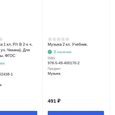
 1 кл. Р/т В 2-х ч.
Музыка 2 кл. Учебник.
к уч. Чекина). Для
В наличии
ты. ФГОС
ISBN
978-5-49-400170-2
чии
Предмет
Музыка
02438-1
а
491
₽