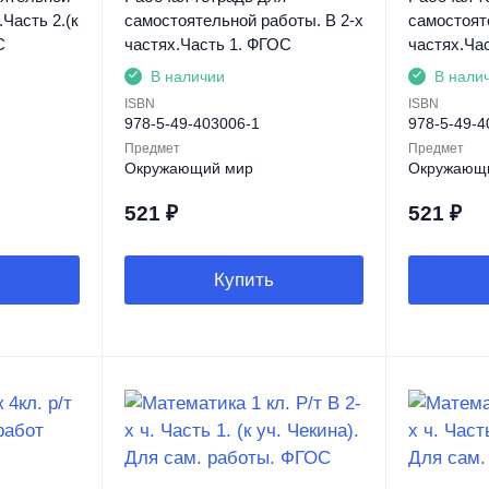
.Часть 2.(к
самостоятельной работы. В 2-х
самостоят
С
частях.Часть 1. ФГОС
частях.Ча
В наличии
В нали
ISBN
ISBN
978-5-49-403006-1
978-5-49-4
Предмет
Предмет
Окружающий мир
Окружающ
521
₽
521
₽
Купить