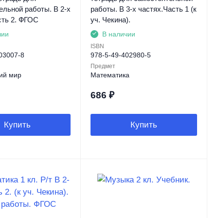
ельной работы. В 2-х
работы. В 3-х частях.Часть 1 (к
сть 2. ФГОС
уч. Чекина).
чии
В наличии
ISBN
03007-8
978-5-49-402980-5
Предмет
ий мир
Математика
686
₽
Купить
Купить