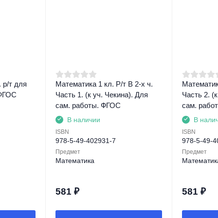
 р/т для
Математика 1 кл. Р/т В 2-х ч.
Математика
 ФГОС
Часть 1. (к уч. Чекина). Для
Часть 2. (
сам. работы. ФГОС
сам. рабо
В наличии
В нали
ISBN
ISBN
978-5-49-402931-7
978-5-49-4
Предмет
Предмет
Математика
Математик
581
₽
581
₽