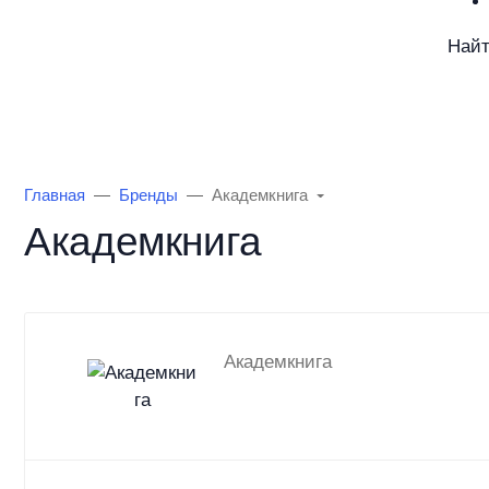
Най
Каталог товаров
Информация
О Маг
Главная
Бренды
Академкнига
Академкнига
Академкнига