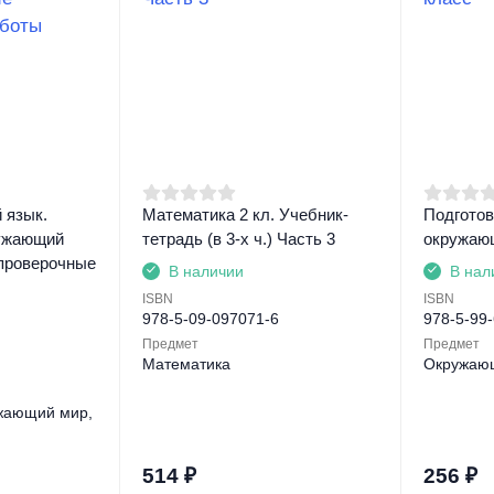
 язык.
Математика 2 кл. Учебник-
Подготов
ужающий
тетрадь (в 3-х ч.) Часть 3
окружающ
проверочные
В наличии
В нал
ISBN
ISBN
978-5-09-097071-6
978-5-99
Предмет
Предмет
Математика
Окружаю
жающий мир,
514
₽
256
₽