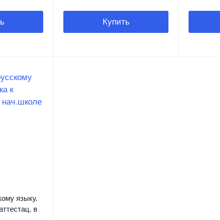
ь
Купить
кому языку.
аттестац. в