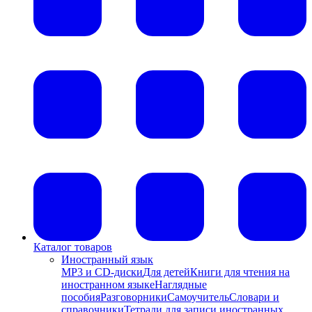
Каталог товаров
Иностранный язык
MP3 и CD-диски
Для детей
Книги для чтения на
иностранном языке
Наглядные
пособия
Разговорники
Самоучитель
Словари и
справочники
Тетради для записи иностранных