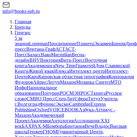
info@books-spb.ru
Главная
Бренды
Генезис
5 за
знания
Longman
Просвещение
Планета
Экзамен
Бином
Дроф
пресс
Вентана-Граф
АСТ
АСТ-
Пресс
Баласс
Вако
Macmillan
Весна-
дизайн
BHV
Виктория
Вита-Пресс
Восточная
книга
Академкнига
New Time
Грамотей
Дом Славянской
Книги
Живой язык
Илекса
Интеллект центр
Интеллект-
Центр
Каро
Кировская областная типография
Корпорация
Федоров
Айрис
Литур
Махаон
Мозаика Синтез
МТО
Инфо
Национальное
образование
Попурри
РОСМЭН
РОСТкнига
Русское
слово
СМИО Пресс
СпецЛит
Сфера
Титул
Учитель
г.Волгоград
Феникс
Эксмо
Cambridge
Express
Publishing
Oxford
VOICEBOOK
Азбука-Аттикус -
Махаон
Академический
Проект
Академия
Антология
Ассоциация XXI
век
БАХРАХ-М
Бомбора
Британия
Вече
Владос
Высшая
школа
Генжер
ГНОМ
Гуманитарный Центр,