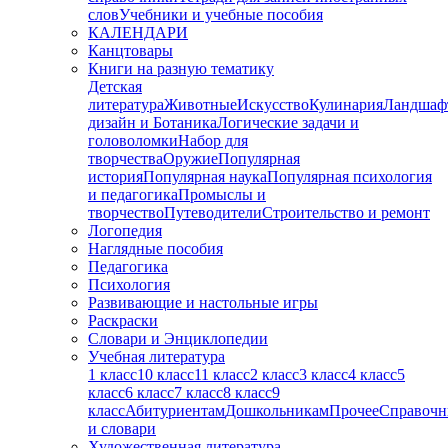
слов
Учебники и учебные пособия
КАЛЕНДАРИ
Канцтовары
Книги на разную тематику
Детская
литература
Животные
Искусство
Кулинария
Ландшаф
дизайн и Ботаника
Логические задачи и
головоломки
Набор для
творчества
Оружие
Популярная
история
Популярная наука
Популярная психология
и педагогика
Промыслы и
творчество
Путеводители
Строительство и ремонт
Логопедия
Наглядные пособия
Педагогика
Психология
Развивающие и настольные игры
Раскраски
Словари и Энциклопедии
Учебная литература
1 класс
10 класс
11 класс
2 класс
3 класс
4 класс
5
класс
6 класс
7 класс
8 класс
9
класс
Абитуриентам
Дошкольникам
Прочее
Справочн
и словари
Художественная литература