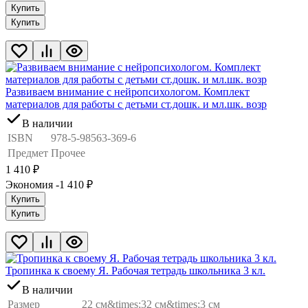
Купить
Купить
Развиваем внимание с нейропсихологом. Комплект
материалов для работы с детьми ст.дошк. и мл.шк. возр
В наличии
ISBN
978-5-98563-369-6
Предмет
Прочее
1 410
₽
Экономия -1 410
₽
Купить
Купить
Тропинка к своему Я. Рабочая тетрадь школьника 3 кл.
В наличии
Размер
22 см&times;32 см&times;3 см