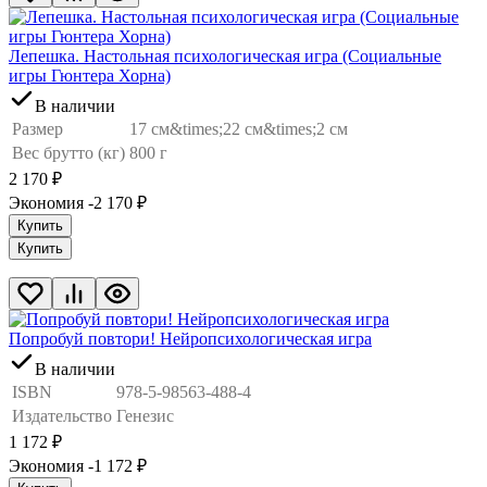
Лепешка. Настольная психологическая игра (Социальные
игры Гюнтера Хорна)
В наличии
Размер
17 см&times;22 см&times;2 см
Вес брутто (кг)
800 г
2 170
₽
Экономия -2 170
₽
Купить
Купить
Попробуй повтори! Нейропсихологическая игра
В наличии
ISBN
978-5-98563-488-4
Издательство
Генезис
1 172
₽
Экономия -1 172
₽