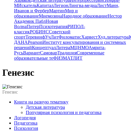
Харьков
Детская литература
Интерпрессервис
Инфра-
М
Искатель
Капитал
Легион
Лингва-медиа
Лист
Манн,
Иванов и Фербер
Мартин
Мир и
образование
Мнемозина
Народное образование
Нестор
Академик Пабл
Новая
Волна
Питер
Психотерапия
РИПОЛ-
классик
РОБИНС
Советский
спорт
Теревинф
УчЛит
Филоматис
Харвест
Худ.литература
ДАНА
Pearson
Институт консультирования и системных
решений
Концептуал
Литера
МЦНМО
Амрита-
Русь
Вариант
Самовар
Традиция
Современные
образовательные те
ФИЗМАТЛИТ
Генезис
Генезис
Книги на разную тематику
Детская литература
Популярная психология и педагогика
Логопедия
Педагогика
Психология