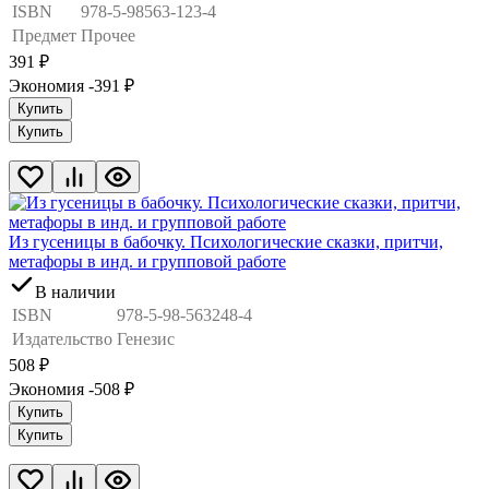
ISBN
978-5-98563-123-4
Предмет
Прочее
391
₽
Экономия -391
₽
Купить
Купить
Из гусеницы в бабочку. Психологические сказки, притчи,
метафоры в инд. и групповой работе
В наличии
ISBN
978-5-98-563248-4
Издательство
Генезис
508
₽
Экономия -508
₽
Купить
Купить