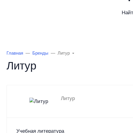
Най
Каталог товаров
Информация
О Маг
Главная
Бренды
Литур
Литур
Литур
Учебная литература