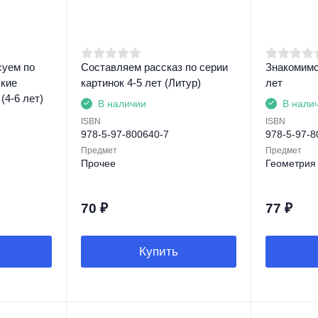
суем по
Составляем рассказ по серии
Знакомимс
ские
картинок 4-5 лет (Литур)
лет
(4-6 лет)
В наличии
В нали
ISBN
ISBN
978-5-97-800640-7
978-5-97-8
Предмет
Предмет
Прочее
Геометрия
70
₽
77
₽
Купить