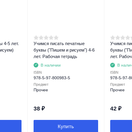
 4-5 лет.
Учимся писать печатные
Учимся пи
исуем)
буквы ("Пишем и рисуем") 4-6
буквы ("Пи
лет. Рабочая тетрадь
лет. Рабоч
В наличии
В нали
ISBN
ISBN
978-5-97-800983-5
978-5-97-8
Предмет
Предмет
Прочее
Прочее
38
₽
42
₽
Купить