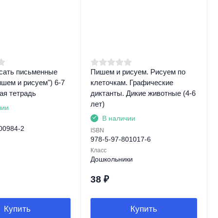
сать письменные
Пишем и рисуем. Рисуем по
шем и рисуем") 6-7
клеточкам. Графические
ая тетрадь
диктанты. Дикие животные (4-6
лет)
чии
В наличии
00984-2
ISBN
978-5-97-801017-6
Класс
Дошкольники
38
₽
Купить
Купить