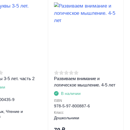
 3-5 лет. часть 2
Развиваем внимание и
логическое мышление. 4-5 лет
чии
В наличии
00435-9
ISBN
978-5-97-800887-6
ык, Чтение и
Класс
а
Дошкольники
70
₽