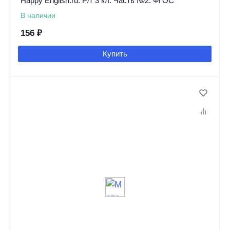
Happy English.ru. Р/т 3 кл. Часть №2. ФГОС
В наличии
156
₽
Купить